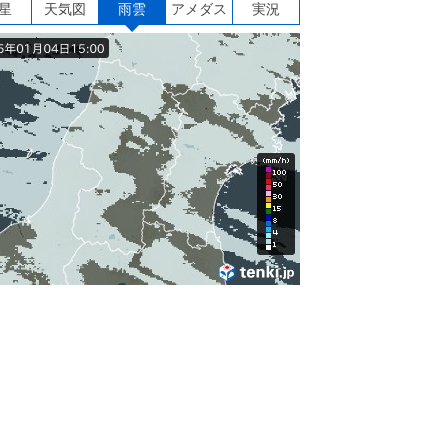
星
天気図
雨雲
アメダス
実況