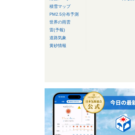
積雪マップ
PM2.5分布予測
世界の雨雲
雷(予報)
道路気象
黄砂情報