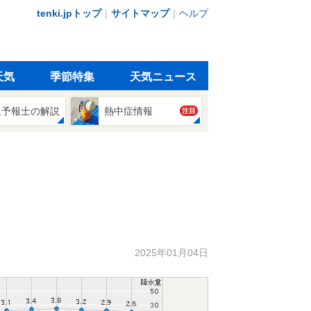
tenki.jpトップ
｜
サイトマップ
｜
ヘルプ
天気
季節特集
天気ニュース
象予報士の解説
熱中症情報
注目
2025年01月04日