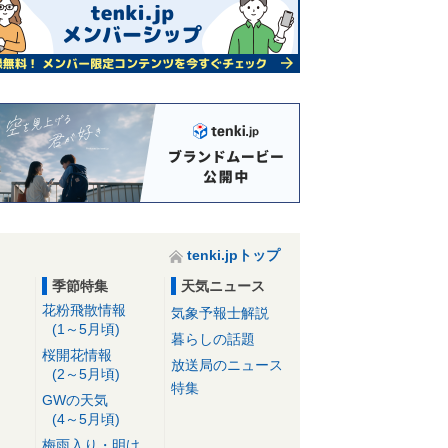
tenki.jpトップ
季節特集
天気ニュース
花粉飛散情報
気象予報士解説
(1～5月頃)
暮らしの話題
桜開花情報
放送局のニュース
(2～5月頃)
特集
GWの天気
(4～5月頃)
梅雨入り・明け