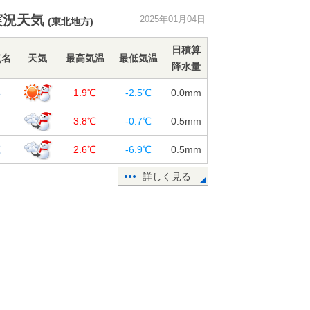
省Uターンは交通影響も 7日以降も
実況天気
2025年01月04日
交通リスク大
(東北地方)
04日15:57
日積算
点名
天気
最高気温
最低気温
日本海側で雪続く 青森県では積雪
降水量
が平年の3倍以上も 雪の事故に注意
形
04日13:21
1.9℃
-2.5℃
0.0
mm
年初めの天体ショー 今日4日夕方
田
3.8℃
-0.7℃
0.5
mm
細い月と土星、金星が3つ並ぶ 広く
庄
観測チャンス
2.6℃
-6.9℃
0.5
mm
04日11:38
詳しく見る
6日は近畿全般に雨 その後は強い寒
気が居座る 大阪でも雪の降る日が
ありそう
04日11:25
4日 全国的に風強め 北日本の日本
海側は大雪に注意 晴れる太平洋側
も真冬の寒さに
04日08:15