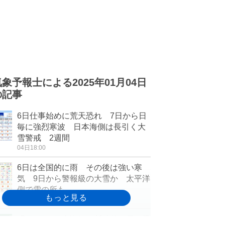
気象予報士による2025年01月04日
の記事
6日仕事始めに荒天恐れ 7日から日
毎に強烈寒波 日本海側は長引く大
雪警戒 2週間
04日18:00
6日は全国的に雨 その後は強い寒
気 9日から警報級の大雪か 太平洋
側で雪の所も
04日16:32
明日5日も日本海側は断続的に雪 帰