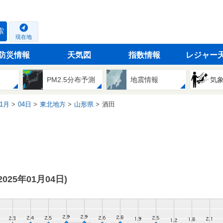
索
現在地
防災情報
天気図
指数情報
レジャー
PM2.5分布予測
地震情報
気
1月
04日
東北地方
山形県
酒田
(2025年01月04日)