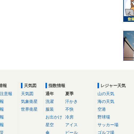
情報
天気図
指数情報
レジャー天気
注意報
天気図
通年
夏季
山の天気
報
気象衛星
洗濯
汗かき
海の天気
報
世界衛星
服装
不快
空港
報
お出かけ
冷房
野球場
報
星空
アイス
サッカー場
災
傘
ビール
ゴルフ場