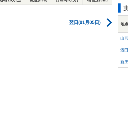
風向(16方位)
風速(m/s)
日照時間(分)
積雪深(cm)
翌日(01月05日)
地
山
酒
新