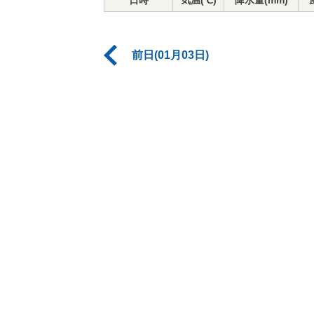
日時
気温(℃)
降水量(mm)
前日(01月03日)