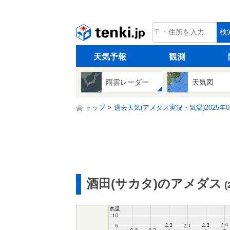
tenki.jp
検
天気予報
観測
雨雲レーダー
天気図
トップ
過去天気(アメダス実況・気温)2025年0
酒田(サカタ)のアメダス