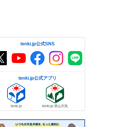
仕事始めの6日は全国的に雪や雨 太
平洋側もまとまった雨 寒の入りで
厳しい寒さに
04日06:51
土日は日本海側で雪や雨 Uターン
tenki.jp公式SNS
の足にも影響あり
04日05:45
tenki.jp公式アプリ
tenki.jp
tenki.jp 登山天気