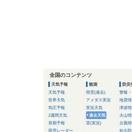
全国のコンテンツ
天気予報
観測
防災
天気予報
雨雲(過去)
警報・
世界天気
アメダス実況
地震情
気圧予報
実況天気
津波情
2週間天気
過去天気
火山情
長期予報
雷(実況)
台風情
雨雲レーダー
知る防