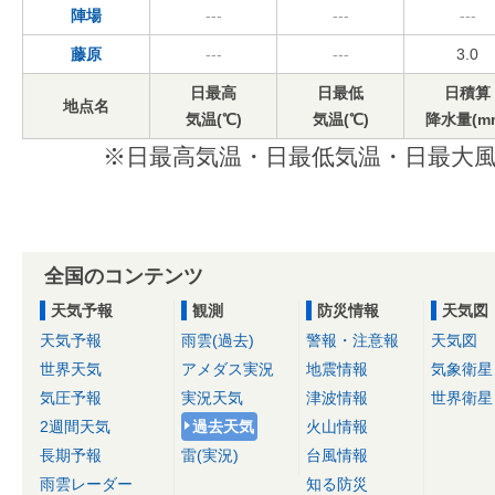
陣場
---
---
---
藤原
---
---
3.0
日最高
日最低
日積算
地点名
気温(℃)
気温(℃)
降水量(m
※日最高気温・日最低気温・日最大風
全国のコンテンツ
天気予報
観測
防災情報
天気図
天気予報
雨雲(過去)
警報・注意報
天気図
世界天気
アメダス実況
地震情報
気象衛星
気圧予報
実況天気
津波情報
世界衛星
2週間天気
過去天気
火山情報
長期予報
雷(実況)
台風情報
雨雲レーダー
知る防災