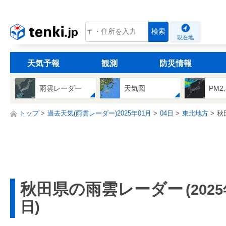
tenki.jp
検索
現在地
天気予報
観測
防災情報
雨雲レーダー
天気図
PM2
トップ
過去天気(雨雲レーダー)2025年01月
04日
東北地方
秋
秋田県の雨雲レーダー
(202
日)