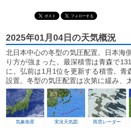
2025年01月04日の天気概況
北日本中心の冬型の気圧配置。日本海
り方が強まった。最深積雪は青森で13
に。弘前は1月1位を更新する積雪。青
設置。冬型の気圧配置は次第に緩み、
気象衛星
実況天気図
雨雲レーダー