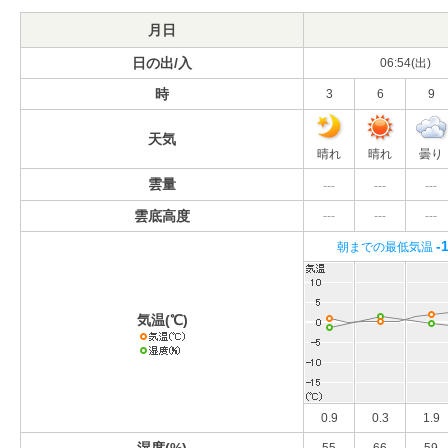
月日
日の出/入
06:54(出)
時
3
6
9
天気
晴れ
晴れ
曇り
雲量
---
---
---
雲底高度
---
---
---
-
朝までの最低気温
気温(℃)
0.9
0.3
1.9