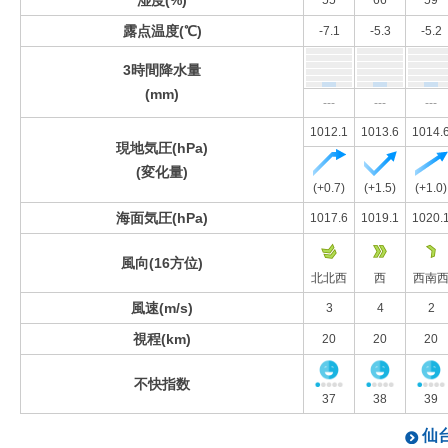
湿度(%)
55
66
59
露点温度(℃)
-7.1
-5.3
-5.2
3時間降水量
(mm)
---
---
---
1012.1
1013.6
1014.
現地気圧(hPa)
(変化量)
(+0.7)
(+1.5)
(+1.0)
海面気圧(hPa)
1017.6
1019.1
1020.
風向(16方位)
北北西
西
西南
風速(m/s)
3
4
2
視程(km)
20
20
20
不快指数
37
38
39
仙台