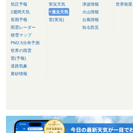
気圧予報
実況天気
津波情報
世界衛星
2週間天気
過去天気
火山情報
長期予報
雷(実況)
台風情報
雨雲レーダー
知る防災
積雪マップ
PM2.5分布予測
世界の雨雲
雷(予報)
道路気象
黄砂情報