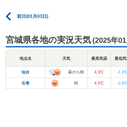
前日(01月03日)
宮城県各地の実況天気
(2025年0
地点名
天気
最高気温
最低気
仙台
曇のち晴
4.3℃
-1.0
石巻
晴
4.0℃
-2.8