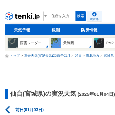
tenki.jp
検索
現在地
天気予報
観測
防災情報
雨雲レーダー
天気図
PM2
トップ
過去天気(実況天気)2025年01月
04日
東北地方
宮城県
仙台(宮城県)の実況天気
(2025年01月04日)
前日(01月03日)