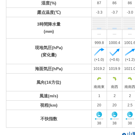
湿度(%)
87
86
86
露点温度(℃)
-3.3
-3.7
-3.0
3時間降水量
(mm)
---
---
---
999.8
1000.4
1001.
現地気圧(hPa)
(変化量)
(+1.0)
(+0.6)
(+1.2)
海面気圧(hPa)
1019.2
1019.9
1021.
風向(16方位)
南南東
南西
南南
風速(m/s)
1
2
2
視程(km)
20
20
2.5
不快指数
38
38
38
山形