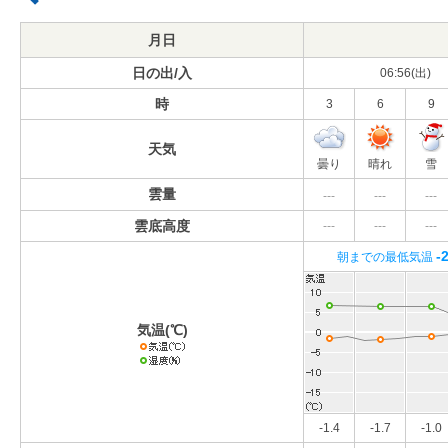
月日
日の出/入
06:56(出)
時
3
6
9
天気
曇り
晴れ
雪
雲量
---
---
---
雲底高度
---
---
---
-
朝までの最低気温
気温(℃)
-1.4
-1.7
-1.0