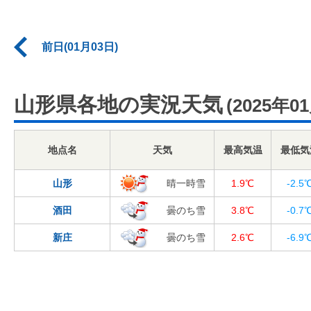
前日(01月03日)
山形県各地の実況天気
(2025年0
地点名
天気
最高気温
最低気
山形
晴一時雪
1.9℃
-2.5
酒田
曇のち雪
3.8℃
-0.7
新庄
曇のち雪
2.6℃
-6.9