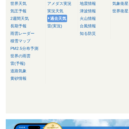
世界天気
アメダス実況
地震情報
気象衛星
気圧予報
実況天気
津波情報
世界衛星
2週間天気
過去天気
火山情報
長期予報
雷(実況)
台風情報
雨雲レーダー
知る防災
積雪マップ
PM2.5分布予測
世界の雨雲
雷(予報)
道路気象
黄砂情報