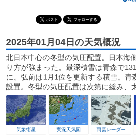
2025年01月04日の天気概況
北日本中心の冬型の気圧配置。日本海
り方が強まった。最深積雪は青森で13
に。弘前は1月1位を更新する積雪。青
設置。冬型の気圧配置は次第に緩み、
気象衛星
実況天気図
雨雲レーダー