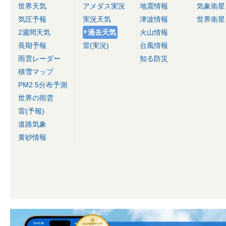
世界天気
アメダス実況
地震情報
気象衛星
気圧予報
実況天気
津波情報
世界衛星
2週間天気
過去天気
火山情報
長期予報
雷(実況)
台風情報
雨雲レーダー
知る防災
積雪マップ
PM2.5分布予測
世界の雨雲
雷(予報)
道路気象
黄砂情報