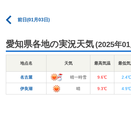
前日(01月03日)
愛知県各地の実況天気
(2025年0
地点名
天気
最高気温
最低気
名古屋
晴一時雪
9.6℃
2.4
伊良湖
晴
9.3℃
4.9