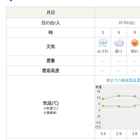
月日
日の出/入
07:01(出)
時
3
6
9
天気
みぞれ
曇り
晴れ
雲量
---
---
---
雲底高度
---
---
---
2
朝までの最低気温
気温(℃)
3.4
2.9
3.6