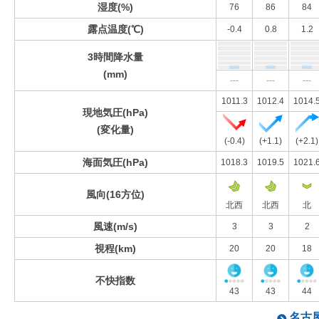
湿度(%)
76
86
84
露点温度(℃)
-0.4
0.8
1.2
3時間降水量
(mm)
---
---
---
1011.3
1012.4
1014.
現地気圧(hPa)
(変化量)
(-0.4)
(+1.1)
(+2.1)
海面気圧(hPa)
1018.3
1019.5
1021.
風向(16方位)
北西
北西
北
風速(m/s)
3
3
2
視程(km)
20
20
18
不快指数
43
43
44
名古屋