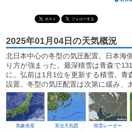
2025年01月04日の天気概況
北日本中心の冬型の気圧配置。日本海
り方が強まった。最深積雪は青森で13
に。弘前は1月1位を更新する積雪。青
設置。冬型の気圧配置は次第に緩み、
気象衛星
実況天気図
雨雲レーダー