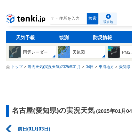
tenki.jp
検索
現在地
天気予報
観測
防災情報
雨雲レーダー
天気図
PM2
トップ
過去天気(実況天気)2025年01月
04日
東海地方
愛知県
名古屋(愛知県)の実況天気
(2025年01月0
前日(01月03日)