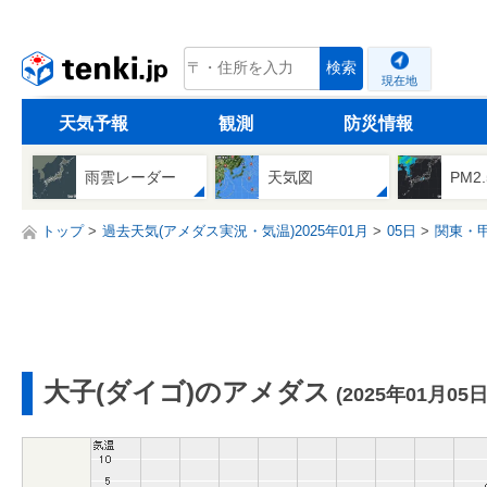
tenki.jp
検索
現在地
天気予報
観測
防災情報
雨雲レーダー
天気図
PM2
トップ
過去天気(アメダス実況・気温)2025年01月
05日
関東・
大子(ダイゴ)のアメダス
(2025年01月05日