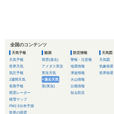
全国のコンテンツ
天気予報
観測
防災情報
天気図
天気予報
雨雲(過去)
警報・注意報
天気図
世界天気
アメダス実況
地震情報
気象衛星
気圧予報
実況天気
津波情報
世界衛星
2週間天気
過去天気
火山情報
長期予報
雷(実況)
台風情報
雨雲レーダー
知る防災
積雪マップ
PM2.5分布予測
世界の雨雲