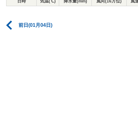
日時
気温(℃)
降水量(mm)
風向(16方位)
風速
前日(01月04日)