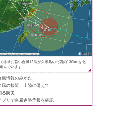
で非常に強い台風13号が久米島の北西約130kmを北
進んでいます
台風情報のみかた
台風の接近、上陸に備えて
知る防災
アプリで台風進路予報を確認