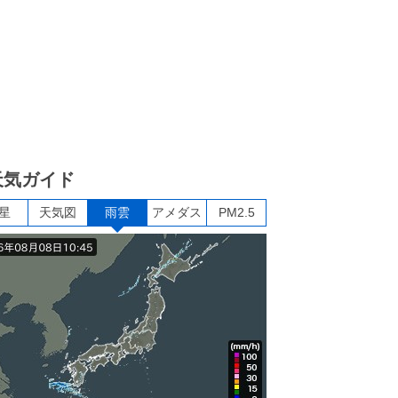
天気ガイド
星
天気図
雨雲
アメダス
PM2.5