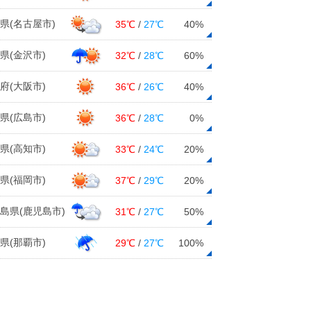
05日16:01
県(名古屋市)
35℃
/
27℃
40%
沖縄・那覇市で桜(ヒカンザクラ)が開
花 昨年より8日早い
県(金沢市)
32℃
/
28℃
60%
05日13:55
府(大阪市)
36℃
/
26℃
40%
6日 東北北部など一時的に雪解け進
む 気温上昇や雨による落雪や雪崩
県(広島市)
36℃
/
28℃
0%
に注意
05日13:17
県(高知市)
33℃
/
24℃
20%
【速報】東京都心で今季初の冬日
県(福岡市)
37℃
/
29℃
20%
各地で冷え込み強まる
05日06:49
島県(鹿児島市)
31℃
/
27℃
50%
道路気象予測 今日5日も北日本は
雪 Uターンは慎重な運転を 7日は
県(那覇市)
29℃
/
27℃
100%
西日本でも注意
05日06:24