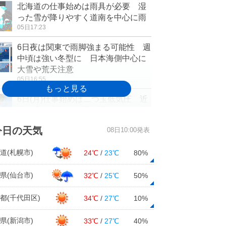
北海道の仕事始めは雨具が必要 湿
った雪が降りやすく道南を中心に雨
05日17:23
6日夜は関東で雨脚強まる可能性 週
中頃は強い冬型に 日本海側中心に
大雪や荒天注意
05日16:55
6日(月)仕事始めは二つ玉低気圧 近
畿は広く本降りの雨 雨のあとは次
第に強烈寒波
今日の天気
08日10:00発表
05日16:43
明日6日は広い範囲で雨 今週後半は
道(札幌市)
24℃
/
23℃
80%
厳しい寒さと大雪に注意 東海の2週
間天気
県(仙台市)
32℃
/
25℃
50%
05日16:31
都(千代田区)
34℃
/
27℃
10%
関東 明日6日の帰宅時間帯は傘が必
要 雨や風が強まる 10日頃から再
県(新潟市)
33℃
/
27℃
40%
び真冬の寒さ