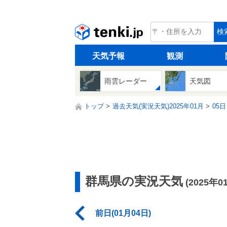
tenki.jp
検
天気予報
観測
雨雲レーダー
天気図
トップ
過去天気(実況天気)2025年01月
05日
群馬県の実況天気
(2025年0
前日(01月04日)