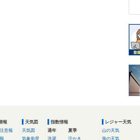
情報
天気図
指数情報
レジャー天気
注意報
天気図
通年
夏季
山の天気
報
気象衛星
洗濯
汗かき
海の天気