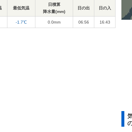
日積算
温
最低気温
日の出
日の入
降水量(mm)
-1.7℃
0.0
mm
06:56
16:43