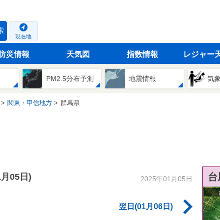
索
現在地
防災情報
天気図
指数情報
レジャー
PM2.5分布予測
地震情報
気
関東・甲信地方
群馬県
台
1月05日)
2025年01月05日
翌日(01月06日)