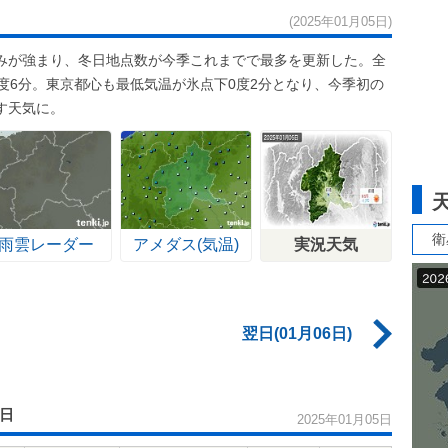
(2025年01月05日)
みが強まり、冬日地点数が今季これまでで最多を更新した。全
度6分。東京都心も最低気温が氷点下0度2分となり、今季初の
す天気に。
衛
雨雲レーダー
アメダス(気温)
実況天気
翌日(01月06日)
5日
2025年01月05日