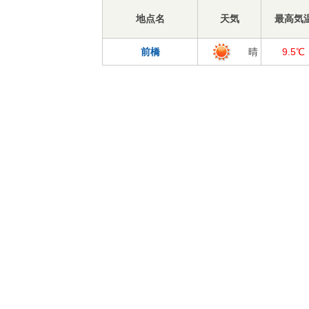
地点名
天気
最高気
前橋
晴
9.5℃