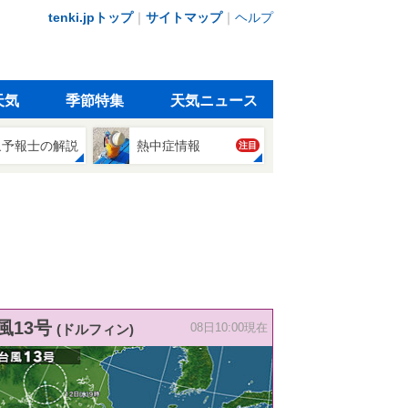
tenki.jpトップ
｜
サイトマップ
｜
ヘルプ
天気
季節特集
天気ニュース
象予報士の解説
熱中症情報
注目
風13号
(ドルフィン)
08日10:00現在