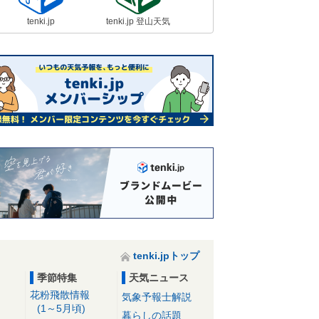
tenki.jp
tenki.jp 登山天気
tenki.jpトップ
季節特集
天気ニュース
花粉飛散情報
気象予報士解説
(1～5月頃)
暮らしの話題