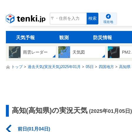
tenki.jp
検索
現在地
天気予報
観測
防災情報
雨雲レーダー
天気図
PM2
トップ
過去天気(実況天気)2025年01月
05日
四国地方
高知県
高知(高知県)の実況天気
(2025年01月05日)
前日(01月04日)