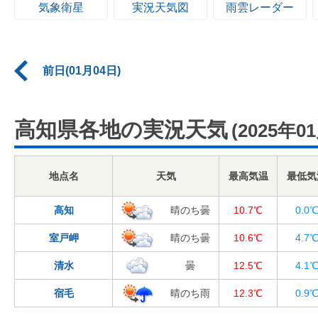
気象衛星
実況天気図
雨雲レーダー
前日(01月04日)
高知県各地の実況天気
(2025年0
地点名
天気
最高気温
最低気
高知
晴のち曇
10.7℃
0.0
室戸岬
晴のち曇
10.6℃
4.7
清水
曇
12.5℃
4.1
宿毛
晴のち雨
12.3℃
0.9