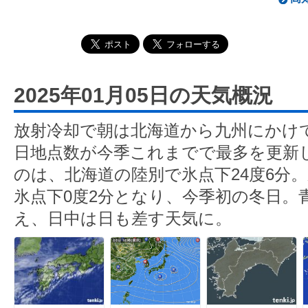
2025年01月05日の天気概況
放射冷却で朝は北海道から九州にかけ
日地点数が今季これまでで最多を更新
のは、北海道の陸別で氷点下24度6分
氷点下0度2分となり、今季初の冬日。
え、日中は日も差す天気に。