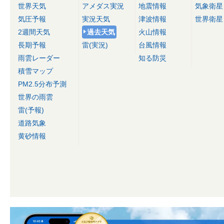
世界天気
アメダス実況
地震情報
気象衛星
気圧予報
実況天気
津波情報
世界衛星
2週間天気
過去天気
火山情報
長期予報
雷(実況)
台風情報
雨雲レーダー
知る防災
積雪マップ
PM2.5分布予測
世界の雨雲
雷(予報)
道路気象
黄砂情報