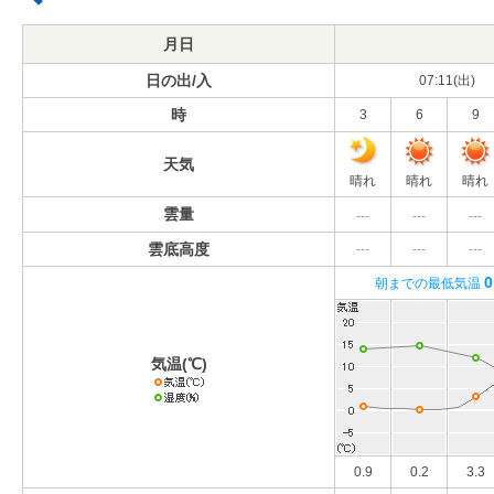
月日
日の出/入
07:11(出)
時
3
6
9
天気
晴れ
晴れ
晴れ
雲量
---
---
---
雲底高度
---
---
---
0
朝までの最低気温
気温(℃)
0.9
0.2
3.3