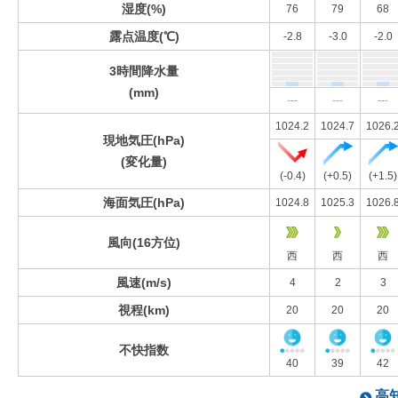
湿度(%)
76
79
68
露点温度(℃)
-2.8
-3.0
-2.0
3時間降水量
(mm)
---
---
---
1024.2
1024.7
1026.
現地気圧(hPa)
(変化量)
(-0.4)
(+0.5)
(+1.5)
海面気圧(hPa)
1024.8
1025.3
1026.
風向(16方位)
西
西
西
風速(m/s)
4
2
3
視程(km)
20
20
20
不快指数
40
39
42
高知