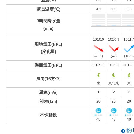
湿度(%)
83
78
79
露点温度(℃)
4.2
2.5
3.6
3時間降水量
(mm)
---
---
---
1010.9
1010.9
1011.
現地気圧(hPa)
(変化量)
(-1.3)
(---)
(+0.5)
海面気圧(hPa)
1015.1
1015.1
1015.
風向(16方位)
東
東北東
東
風速(m/s)
1
2
2
視程(km)
20
20
20
不快指数
48
47
49
松山