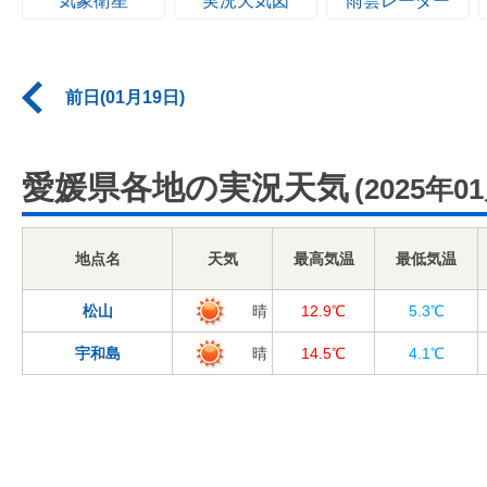
気象衛星
実況天気図
雨雲レーダー
前日(01月19日)
愛媛県各地の実況天気
(2025年0
地点名
天気
最高気温
最低気温
松山
晴
12.9℃
5.3℃
宇和島
晴
14.5℃
4.1℃