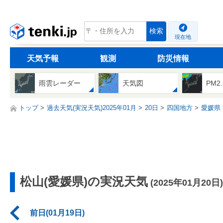
tenki.jp
検索
現在地
天気予報
観測
防災情報
雨雲レーダー
天気図
PM2
トップ
過去天気(実況天気)2025年01月
20日
四国地方
愛媛県
松山(愛媛県)の実況天気
(2025年01月20日)
前日(01月19日)