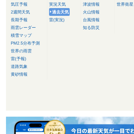
気圧予報
実況天気
津波情報
世界衛星
2週間天気
過去天気
火山情報
長期予報
雷(実況)
台風情報
雨雲レーダー
知る防災
積雪マップ
PM2.5分布予測
世界の雨雲
雷(予報)
道路気象
黄砂情報