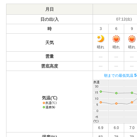
月日
日の出/入
07:12(出)
時
3
6
9
天気
晴れ
晴れ
晴れ
雲量
---
---
---
雲底高度
---
---
---
5
朝までの最低気温
気温(℃)
6.9
6.0
7.0