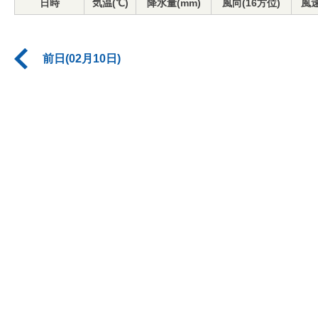
日時
気温(℃)
降水量(mm)
風向(16方位)
風速
前日(02月10日)