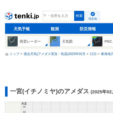
tenki.jp
検索
現在地
天気予報
観測
防災情報
雨雲レーダー
天気図
PM2
トップ
過去天気(アメダス実況・気温)2025年02月
11日
東海地
一宮(イチノミヤ)のアメダス
(2025年0