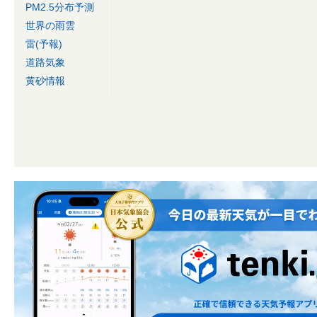
PM2.5分布予測
世界の雨雲
雷(予報)
道路気象
黄砂情報