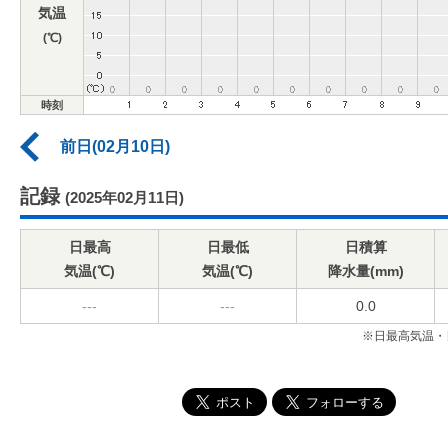
気温
(℃)
時刻
前日(02月10日)
記録
(2025年02月11日)
日最高
日最低
日積算
気温(℃)
気温(℃)
降水量(mm)
---
---
0.0
※日最高気温・