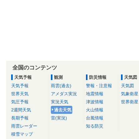
全国のコンテンツ
天気予報
観測
防災情報
天気図
天気予報
雨雲(過去)
警報・注意報
天気図
世界天気
アメダス実況
地震情報
気象衛星
気圧予報
実況天気
津波情報
世界衛星
2週間天気
過去天気
火山情報
長期予報
雷(実況)
台風情報
雨雲レーダー
知る防災
積雪マップ