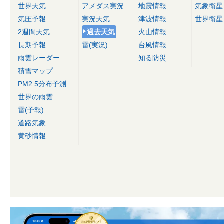
世界天気
アメダス実況
地震情報
気象衛星
気圧予報
実況天気
津波情報
世界衛星
2週間天気
過去天気
火山情報
長期予報
雷(実況)
台風情報
雨雲レーダー
知る防災
積雪マップ
PM2.5分布予測
世界の雨雲
雷(予報)
道路気象
黄砂情報