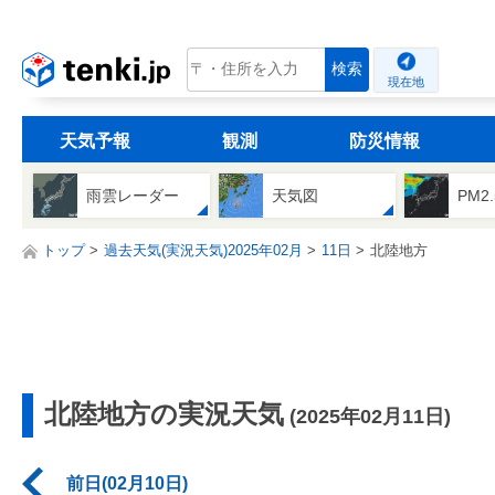
tenki.jp
検索
現在地
天気予報
観測
防災情報
雨雲レーダー
天気図
PM2
トップ
過去天気(実況天気)2025年02月
11日
北陸地方
北陸地方の実況天気
(2025年02月11日)
前日(02月10日)