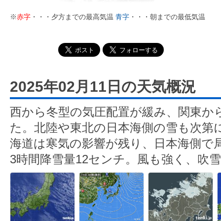
※
赤字
・・・夕方までの最高気温
青字
・・・朝までの最低気温
2025年02月11日の天気概況
西から冬型の気圧配置が緩み、関東か
た。北陸や東北の日本海側の雪も次第
海道は寒気の影響が残り、日本海側で
3時間降雪量12センチ。風も強く、吹