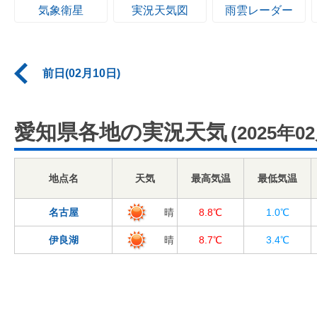
気象衛星
実況天気図
雨雲レーダー
前日(02月10日)
愛知県各地の実況天気
(2025年0
地点名
天気
最高気温
最低気温
名古屋
晴
8.8℃
1.0℃
伊良湖
晴
8.7℃
3.4℃