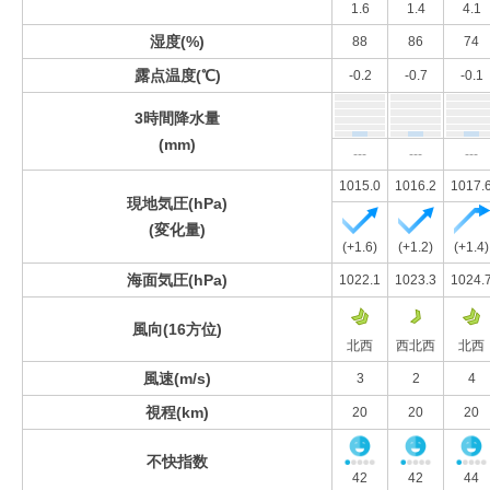
1.6
1.4
4.1
湿度(%)
88
86
74
露点温度(℃)
-0.2
-0.7
-0.1
3時間降水量
(mm)
---
---
---
1015.0
1016.2
1017.
現地気圧(hPa)
(変化量)
(+1.6)
(+1.2)
(+1.4)
海面気圧(hPa)
1022.1
1023.3
1024.
風向(16方位)
北西
西北西
北西
風速(m/s)
3
2
4
視程(km)
20
20
20
不快指数
42
42
44