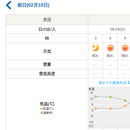
前日(02月10日)
月日
日の出/入
06:43(出)
時
3
6
9
天気
晴れ
晴れ
晴れ
雲量
---
---
---
雲底高度
---
---
---
1
朝までの最低気温
気温(℃)