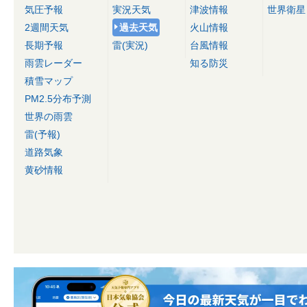
気圧予報
実況天気
津波情報
世界衛星
2週間天気
過去天気
火山情報
長期予報
雷(実況)
台風情報
雨雲レーダー
知る防災
積雪マップ
PM2.5分布予測
世界の雨雲
雷(予報)
道路気象
黄砂情報