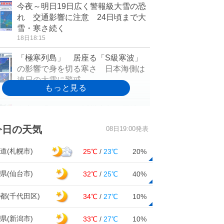
今夜～明日19日広く警報級大雪の恐
れ 交通影響に注意 24日頃まで大
雪・寒さ続く
18日18:15
「極寒列島」 居座る「S級寒波」
の影響で身を切る寒さ 日本海側は
連日の大雪に警戒
18日17:23
今夜～明日19日は近畿中部の平地も
大雪のおそれ 通勤・通学時は交通
今日の天気
08日19:00発表
の乱れに注意
18日16:41
道(札幌市)
25℃
/
23℃
20%
今季最長の寒波再び 三連休の24日
頃まで影響長期化 北陸は低温・警
県(仙台市)
32℃
/
25℃
40%
報級大雪に警戒
18日16:21
都(千代田区)
34℃
/
27℃
10%
長引く寒波のあと、3連休明けは花粉
県(新潟市)
33℃
/
27℃
10%
が大量飛散か 早めの花粉対策を