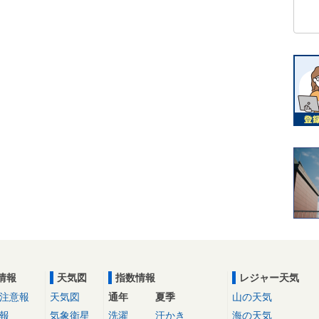
情報
天気図
指数情報
レジャー天気
注意報
天気図
通年
夏季
山の天気
報
気象衛星
洗濯
汗かき
海の天気