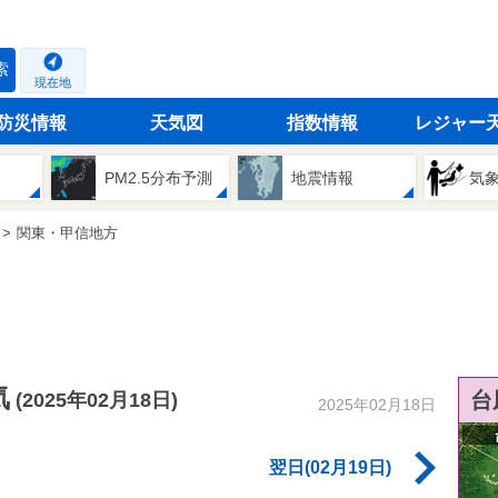
索
現在地
防災情報
天気図
指数情報
レジャー
PM2.5分布予測
地震情報
気
関東・甲信地方
気
台
(2025年02月18日)
2025年02月18日
翌日(02月19日)