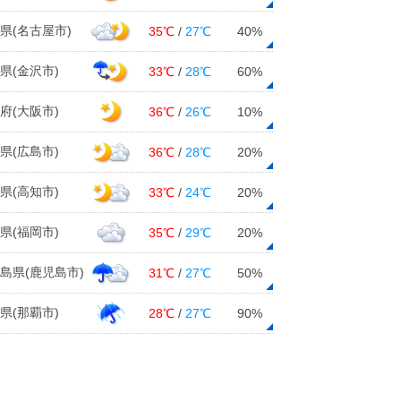
18日16:19
県(名古屋市)
35℃
/
27℃
40%
24日(月)まで厳しい寒さ 日本海側
は大雪の恐れ 交通障害に警戒 東
県(金沢市)
33℃
/
28℃
60%
北2週間天気
18日14:34
府(大阪市)
36℃
/
26℃
10%
東海 明日19日にかけて1度目の大
県(広島市)
36℃
/
28℃
20%
雪ピーク 名古屋の雪は? 各県の影
響は?
県(高知市)
33℃
/
24℃
20%
18日14:18
県(福岡市)
35℃
/
29℃
20%
今日18日 全国的に北風冷たく真冬
の寒さ 明日19日は一段と寒く 3
島県(鹿児島市)
31℃
/
27℃
50%
連休も防寒を
18日13:40
県(那覇市)
28℃
/
27℃
90%
近畿地方でスギ花粉飛散開始 25日
(火)以降は広範囲で一気に飛散が増え
る可能性も
18日13:27