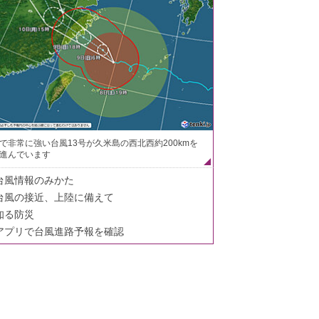
で非常に強い台風13号が久米島の西北西約200kmを
進んでいます
台風情報のみかた
台風の接近、上陸に備えて
知る防災
アプリで台風進路予報を確認