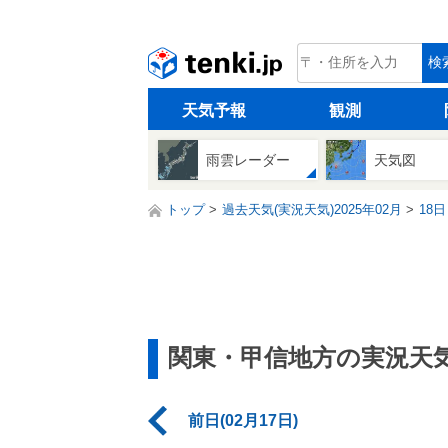
tenki.jp
検
天気予報
観測
雨雲レーダー
天気図
トップ
過去天気(実況天気)2025年02月
18日
関東・甲信地方の実況天
前日(02月17日)