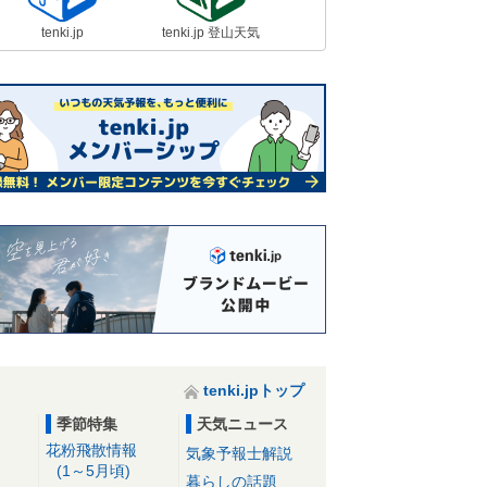
路影響「大」
18日09:40
tenki.jp
tenki.jp 登山天気
18日 全国的に風強く極寒 最高気
温は前日より大幅低下 関東も真冬
の寒さに逆戻り
18日06:44
強烈寒波 18日～19日は1回目のピ
ーク 日本海側はドカ雪 東海や近
畿も積雪か
18日05:45
tenki.jpトップ
季節特集
天気ニュース
花粉飛散情報
気象予報士解説
(1～5月頃)
暮らしの話題