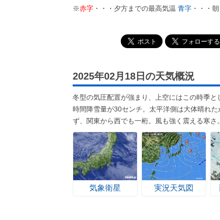
※
赤字
・・・夕方までの最高気温
青字
・・・朝
2025年02月18日の天気概況
冬型の気圧配置が強まり、上空にはこの時季と
時間降雪量が30センチ。太平洋側は大体晴れ
ず、関東から西でも一桁。風も強く震える寒さ
気象衛星
実況天気図