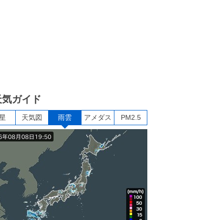
天気ガイド
星
天気図
雨雲
アメダス
PM2.5