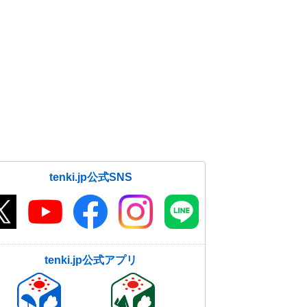
明日19日にかけて強烈な寒波1回目
ピーク 短時間で積雪急増も 太平
洋側も積雪恐れ
18日12:20
日本海側はドカ雪 太平洋側も積
雪 強烈な寒波の影響が24日まで長
期化 春はいつ?
18日11:50
近畿の雪のピークは2回 18日から
19日、22日から24日 大雪に注意・
tenki.jp公式SNS
警戒を
18日11:22
九州は24日(月)頃まで真冬並みの厳
しい寒さ 2週間天気
18日11:05
tenki.jp公式アプリ
交通障害に警戒 日本海側は大雪
東海や近畿も積雪か 18日以降も道