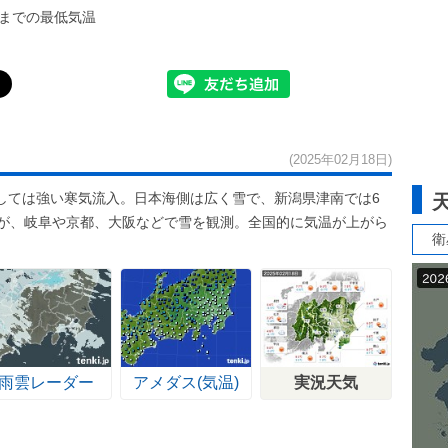
までの最低気温
(2025年02月18日)
しては強い寒気流入。日本海側は広く雪で、新潟県津南では6
たが、岐阜や京都、大阪などで雪を観測。全国的に気温が上がら
衛
。
雨雲レーダー
アメダス(気温)
実況天気