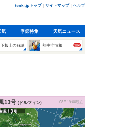
tenki.jpトップ
｜
サイトマップ
｜
ヘルプ
天気
季節特集
天気ニュース
象予報士の解説
熱中症情報
注目
風13号
(ドルフィン)
08日19:00現在