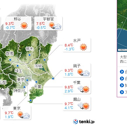
大型
西に