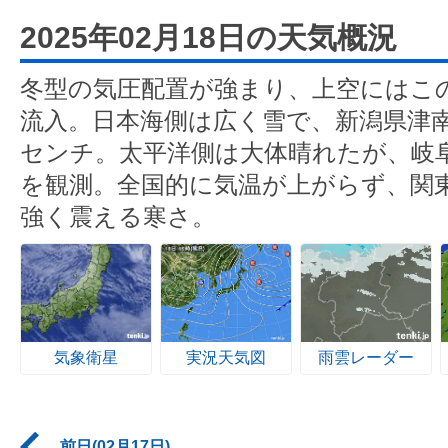
2025年02月18日の天気概況
冬型の気圧配置が強まり、上空にはこ
流入。日本海側は広く雪で、新潟県津南
センチ。太平洋側は大体晴れたが、岐
を観測。全国的に気温が上がらず、関
強く震える寒さ。
気象衛星
実況天気図
雨雲レーダー
前日(02月17日)