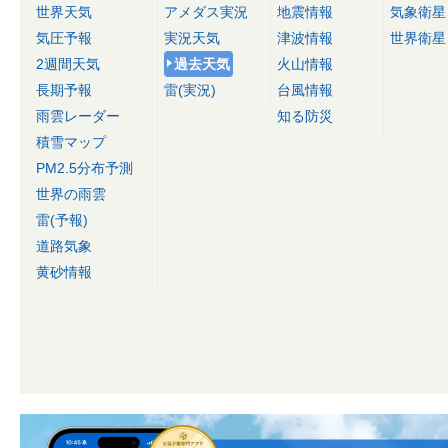
世界天気
アメダス実況
地震情報
気象衛星
気圧予報
実況天気
津波情報
世界衛星
2週間天気
過去天気
火山情報
長期予報
雷(実況)
台風情報
雨雲レーダー
知る防災
積雪マップ
PM2.5分布予測
世界の雨雲
雷(予報)
道路気象
黄砂情報