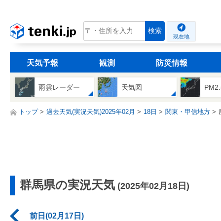
tenki.jp
検索
現在地
天気予報
観測
防災情報
雨雲レーダー
天気図
PM2
トップ
過去天気(実況天気)2025年02月
18日
関東・甲信地方
群馬県の実況天気
(2025年02月18日)
前日(02月17日)