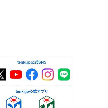
明日19日にかけて強烈な寒波1回目
ピーク 短時間で積雪急増も 太平
洋側も積雪恐れ
18日12:20
日本海側はドカ雪 太平洋側も積
雪 強烈な寒波の影響が24日まで長
期化 春はいつ?
18日11:50
近畿の雪のピークは2回 18日から
19日、22日から24日 大雪に注意・
tenki.jp公式SNS
警戒を
18日11:22
九州は24日(月)頃まで真冬並みの厳
しい寒さ 2週間天気
18日11:05
tenki.jp公式アプリ
交通障害に警戒 日本海側は大雪
東海や近畿も積雪か 18日以降も道