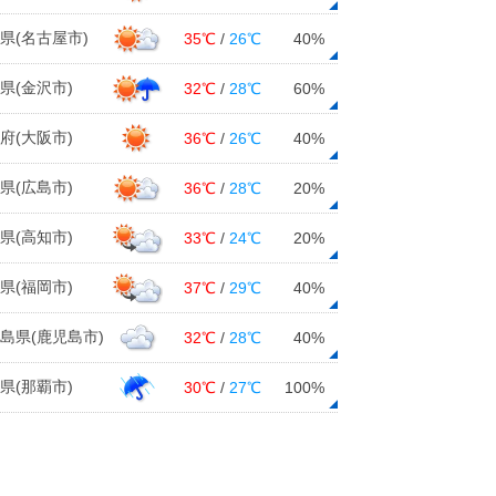
18日16:19
県(名古屋市)
35℃
/
26℃
40%
24日(月)まで厳しい寒さ 日本海側
は大雪の恐れ 交通障害に警戒 東
県(金沢市)
32℃
/
28℃
60%
北2週間天気
18日14:34
府(大阪市)
36℃
/
26℃
40%
東海 明日19日にかけて1度目の大
県(広島市)
36℃
/
28℃
20%
雪ピーク 名古屋の雪は? 各県の影
響は?
県(高知市)
33℃
/
24℃
20%
18日14:18
県(福岡市)
37℃
/
29℃
40%
今日18日 全国的に北風冷たく真冬
の寒さ 明日19日は一段と寒く 3
島県(鹿児島市)
32℃
/
28℃
40%
連休も防寒を
18日13:40
県(那覇市)
30℃
/
27℃
100%
近畿地方でスギ花粉飛散開始 25日
(火)以降は広範囲で一気に飛散が増え
る可能性も
18日13:27