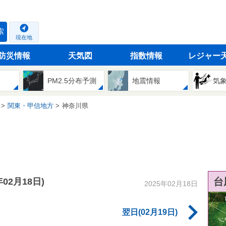
索
現在地
防災情報
天気図
指数情報
レジャー
PM2.5分布予測
地震情報
気
関東・甲信地方
神奈川県
台
年02月18日)
2025年02月18日
翌日(02月19日)