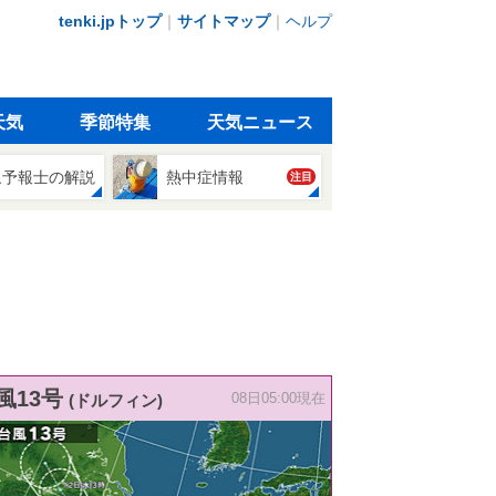
tenki.jpトップ
｜
サイトマップ
｜
ヘルプ
天気
季節特集
天気ニュース
象予報士の解説
熱中症情報
注目
風13号
(ドルフィン)
08日05:00現在