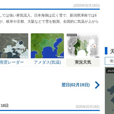
(2025年02月18日)
しては強い寒気流入。日本海側は広く雪で、新潟県津南では6
たが、岐阜や京都、大阪などで雪を観測。全国的に気温が上がら
。
衛
雨雲レーダー
アメダス(気温)
実況天気
翌日(02月19日)
月18日
2025年02月18日