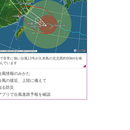
で非常に強い台風13号が久米島の北北西約50kmを南
んでいます
台風情報のみかた
台風の接近、上陸に備えて
知る防災
アプリで台風進路予報を確認