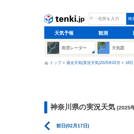
tenki.jp
検
天気予報
観測
雨雲レーダー
天気図
トップ
過去天気(実況天気)2025年02月
18日
神奈川県の実況天気
(2025
前日(02月17日)