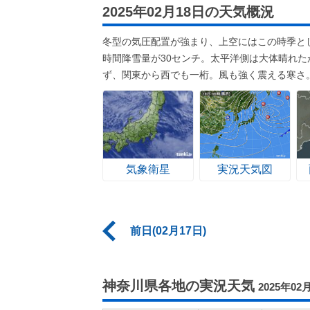
2025年02月18日の天気概況
冬型の気圧配置が強まり、上空にはこの時季と
時間降雪量が30センチ。太平洋側は大体晴れ
ず、関東から西でも一桁。風も強く震える寒さ
気象衛星
実況天気図
前日(02月17日)
神奈川県各地の実況天気
2025年02