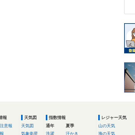
情報
天気図
指数情報
レジャー天気
注意報
天気図
通年
夏季
山の天気
報
気象衛星
洗濯
汗かき
海の天気