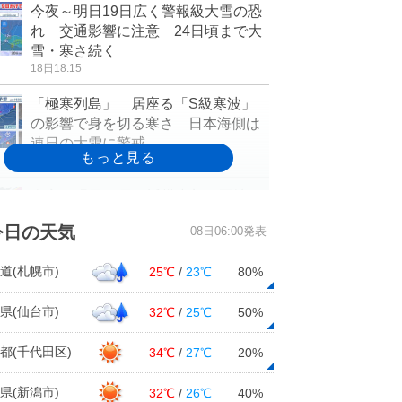
今夜～明日19日広く警報級大雪の恐
れ 交通影響に注意 24日頃まで大
雪・寒さ続く
18日18:15
「極寒列島」 居座る「S級寒波」
の影響で身を切る寒さ 日本海側は
連日の大雪に警戒
18日17:23
今夜～明日19日は近畿中部の平地も
大雪のおそれ 通勤・通学時は交通
今日の天気
08日06:00発表
の乱れに注意
18日16:41
道(札幌市)
25℃
/
23℃
80%
今季最長の寒波再び 三連休の24日
頃まで影響長期化 北陸は低温・警
県(仙台市)
32℃
/
25℃
50%
報級大雪に警戒
18日16:21
都(千代田区)
34℃
/
27℃
20%
長引く寒波のあと、3連休明けは花粉
県(新潟市)
32℃
/
26℃
40%
が大量飛散か 早めの花粉対策を