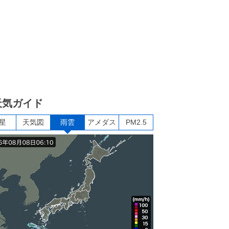
天気ガイド
星
天気図
雨雲
アメダス
PM2.5