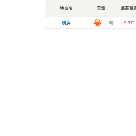
地点名
天気
最高気
横浜
晴
9.3℃