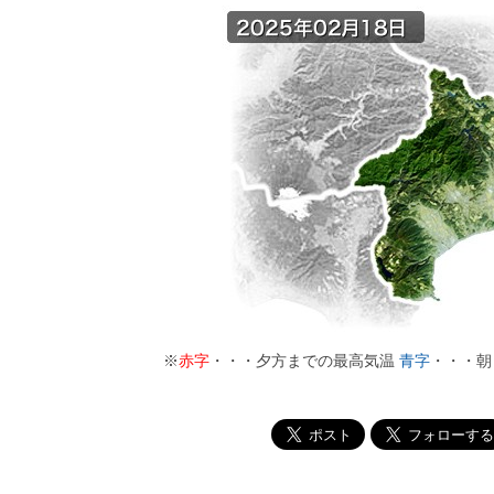
※
赤字
・・・夕方までの最高気温
青字
・・・朝