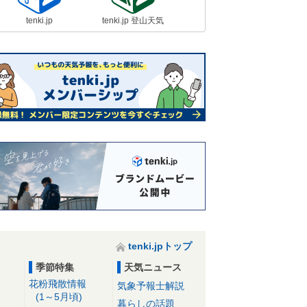
路影響「大」
18日09:40
tenki.jp
tenki.jp 登山天気
18日 全国的に風強く極寒 最高気
温は前日より大幅低下 関東も真冬
の寒さに逆戻り
18日06:44
強烈寒波 18日～19日は1回目のピ
ーク 日本海側はドカ雪 東海や近
畿も積雪か
18日05:45
tenki.jpトップ
季節特集
天気ニュース
花粉飛散情報
気象予報士解説
(1～5月頃)
暮らしの話題