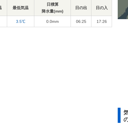
日積算
温
最低気温
日の出
日の入
降水量(mm)
3.5℃
0.0
mm
06:25
17:26