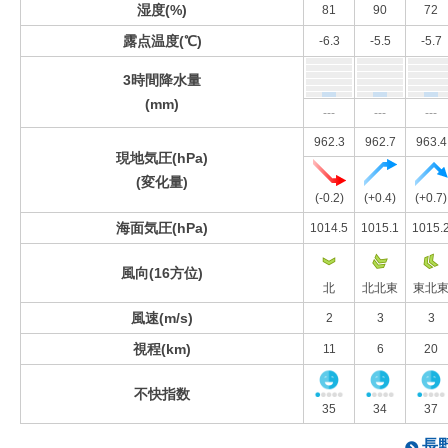
湿度(%)
81
90
72
露点温度(℃)
-6.3
-5.5
-5.7
3時間降水量
(mm)
---
---
---
962.3
962.7
963.4
現地気圧(hPa)
(変化量)
(-0.2)
(+0.4)
(+0.7)
海面気圧(hPa)
1014.5
1015.1
1015.
風向(16方位)
北
北北東
東北
風速(m/s)
2
3
3
視程(km)
11
6
20
不快指数
35
34
37
長野