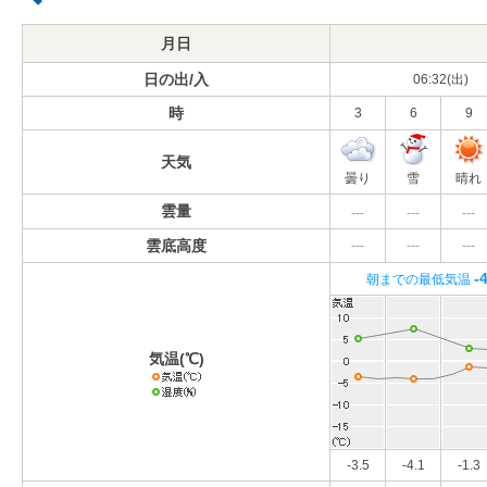
月日
日の出/入
06:32(出)
時
3
6
9
天気
曇り
雪
晴れ
雲量
---
---
---
雲底高度
---
---
---
-
朝までの最低気温
気温(℃)
-3.5
-4.1
-1.3