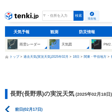
tenki.jp
検索
現在地
天気予報
観測
防災情報
雨雲レーダー
天気図
PM2
トップ
過去天気(実況天気)2025年02月
18日
関東・甲信地方
長野(長野県)の実況天気
(2025年02月18日)
前日(02月17日)