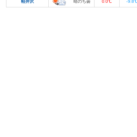
軽井沢
晴のち曇
0.0℃
-9.8