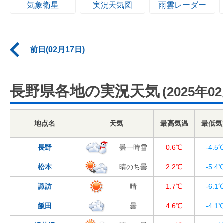
気象衛星
実況天気図
雨雲レーダー
前日(02月17日)
長野県各地の実況天気
(2025年0
地点名
天気
最高気温
最低気
長野
曇一時雪
0.6℃
-4.5
松本
晴のち曇
2.2℃
-5.4
諏訪
晴
1.7℃
-6.1
飯田
曇
4.6℃
-4.1