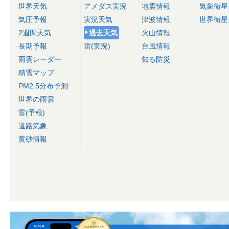
世界天気
アメダス実況
地震情報
気象衛星
気圧予報
実況天気
津波情報
世界衛星
2週間天気
過去天気
火山情報
長期予報
雷(実況)
台風情報
雨雲レーダー
知る防災
積雪マップ
PM2.5分布予測
世界の雨雲
雷(予報)
道路気象
黄砂情報