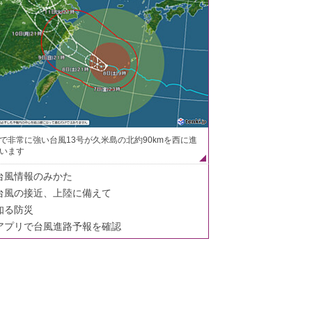
で非常に強い台風13号が久米島の北約90kmを西に進
います
台風情報のみかた
台風の接近、上陸に備えて
知る防災
アプリで台風進路予報を確認