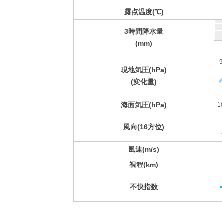
露点温度(℃)
3時間降水量
(mm)
9
現地気圧(hPa)
(変化量)
海面気圧(hPa)
1
風向(16方位)
風速(m/s)
視程(km)
不快指数