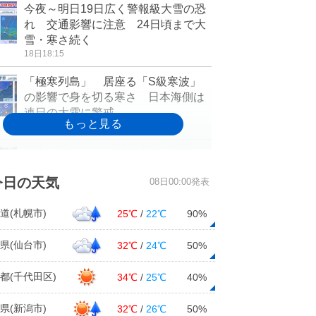
今夜～明日19日広く警報級大雪の恐
れ 交通影響に注意 24日頃まで大
雪・寒さ続く
18日18:15
「極寒列島」 居座る「S級寒波」
の影響で身を切る寒さ 日本海側は
連日の大雪に警戒
18日17:23
今夜～明日19日は近畿中部の平地も
大雪のおそれ 通勤・通学時は交通
今日の天気
08日00:00発表
の乱れに注意
18日16:41
道(札幌市)
25℃
/
22℃
90%
今季最長の寒波再び 三連休の24日
頃まで影響長期化 北陸は低温・警
県(仙台市)
32℃
/
24℃
50%
報級大雪に警戒
18日16:21
都(千代田区)
34℃
/
25℃
40%
長引く寒波のあと、3連休明けは花粉
県(新潟市)
32℃
/
26℃
50%
が大量飛散か 早めの花粉対策を