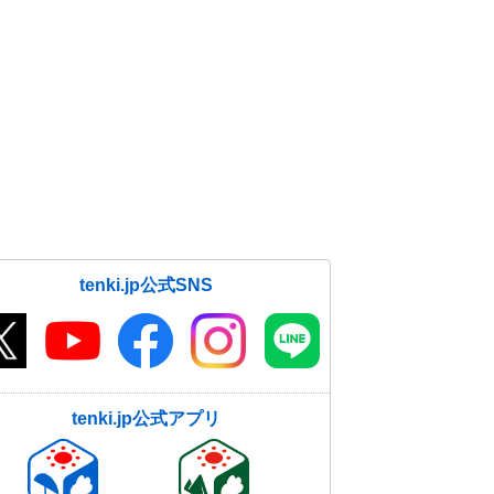
明日19日にかけて強烈な寒波1回目
ピーク 短時間で積雪急増も 太平
洋側も積雪恐れ
18日12:20
日本海側はドカ雪 太平洋側も積
雪 強烈な寒波の影響が24日まで長
期化 春はいつ?
18日11:50
近畿の雪のピークは2回 18日から
19日、22日から24日 大雪に注意・
tenki.jp公式SNS
警戒を
18日11:22
九州は24日(月)頃まで真冬並みの厳
しい寒さ 2週間天気
18日11:05
tenki.jp公式アプリ
交通障害に警戒 日本海側は大雪
東海や近畿も積雪か 18日以降も道