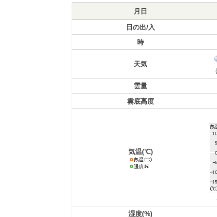
月日
日の出/入
時
天気
雲量
雲底高度
気温(℃)
湿度(%)