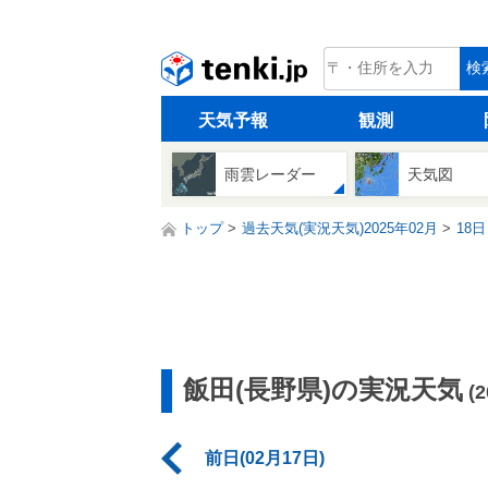
tenki.jp
検
天気予報
観測
雨雲レーダー
天気図
トップ
過去天気(実況天気)2025年02月
18日
飯田(長野県)の実況天気
(
前日(02月17日)