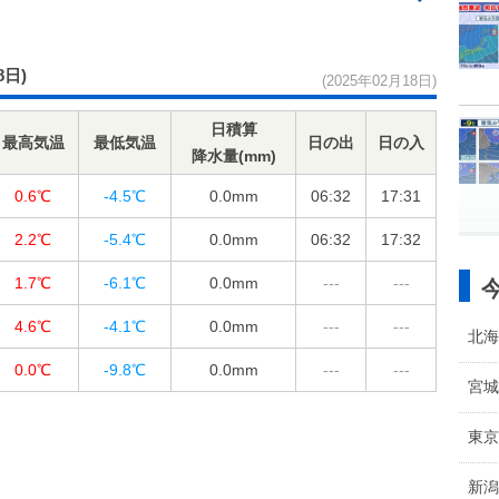
8日)
(2025年02月18日)
日積算
最高気温
最低気温
日の出
日の入
降水量(mm)
0.6℃
-4.5℃
0.0
mm
06:32
17:31
2.2℃
-5.4℃
0.0
mm
06:32
17:32
1.7℃
-6.1℃
0.0
mm
---
---
4.6℃
-4.1℃
0.0
mm
---
---
北海
0.0℃
-9.8℃
0.0
mm
---
---
宮城
東京
新潟