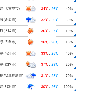
18日16:19
県(名古屋市)
34℃
/
26℃
40%
24日(月)まで厳しい寒さ 日本海側
は大雪の恐れ 交通障害に警戒 東
県(金沢市)
32℃
/
26℃
60%
北2週間天気
18日14:34
府(大阪市)
36℃
/
27℃
10%
東海 明日19日にかけて1度目の大
県(広島市)
36℃
/
28℃
10%
雪ピーク 名古屋の雪は? 各県の影
響は?
県(高知市)
33℃
/
25℃
40%
18日14:18
県(福岡市)
37℃
/
29℃
20%
今日18日 全国的に北風冷たく真冬
の寒さ 明日19日は一段と寒く 3
島県(鹿児島市)
31℃
/
28℃
70%
連休も防寒を
18日13:40
県(那覇市)
30℃
/
26℃
100%
近畿地方でスギ花粉飛散開始 25日
(火)以降は広範囲で一気に飛散が増え
る可能性も
18日13:27