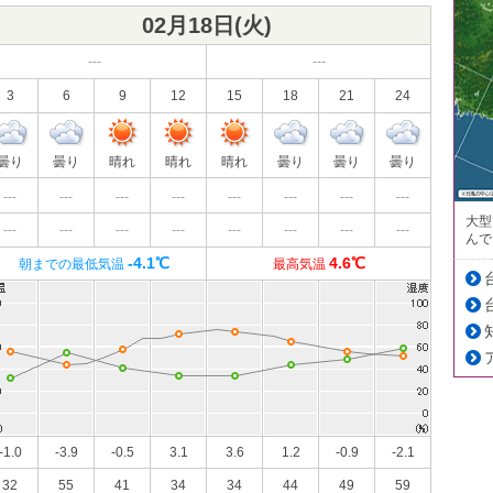
02月18日(
火
)
---
---
3
6
9
12
15
18
21
24
曇り
曇り
晴れ
晴れ
晴れ
曇り
曇り
曇り
---
---
---
---
---
---
---
---
大型
---
---
---
---
---
---
---
---
んで
-4.1℃
4.6℃
朝までの最低気温
最高気温
-1.0
-3.9
-0.5
3.1
3.6
1.2
-0.9
-2.1
32
55
41
34
34
44
49
59