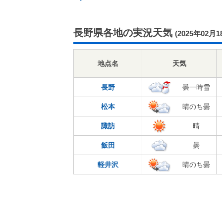
長野県各地の実況天気
(2025年02月1
地点名
天気
長野
曇一時雪
松本
晴のち曇
諏訪
晴
飯田
曇
軽井沢
晴のち曇