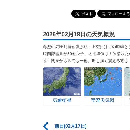
2025年02月18日の天気概況
冬型の気圧配置が強まり、上空にはこの時季と
時間降雪量が30センチ。太平洋側は大体晴れ
ず、関東から西でも一桁。風も強く震える寒さ
気象衛星
実況天気図
前日(02月17日)