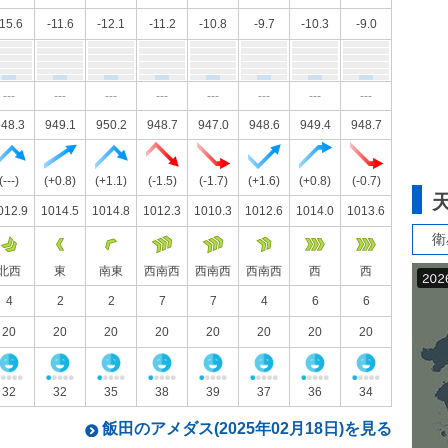
-15.6
-11.6
-12.1
-11.2
-10.8
-9.7
-10.3
-9.0
---
---
---
---
---
---
---
---
48.3
949.1
950.2
948.7
947.0
948.6
949.4
948.7
(---)
(+0.8)
(+1.1)
(-1.5)
(-1.7)
(+1.6)
(+0.8)
(-0.7)
012.9
1014.5
1014.8
1012.3
1010.3
1012.6
1014.0
1013.6
衛
北西
東
南東
西南西
西南西
西南西
西
西
4
2
2
7
7
4
6
6
20
20
20
20
20
20
20
20
32
32
35
38
39
37
36
34
飯田のアメダス(2025年02月18日)を見る