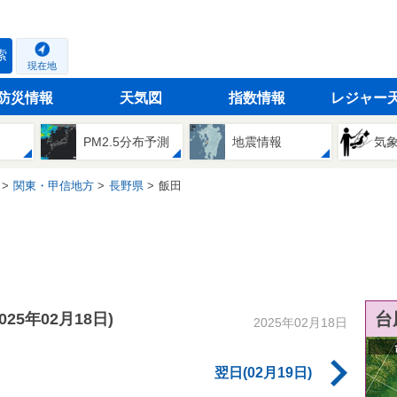
索
現在地
防災情報
天気図
指数情報
レジャー
PM2.5分布予測
地震情報
気
関東・甲信地方
長野県
飯田
台
2025年02月18日)
2025年02月18日
翌日(02月19日)