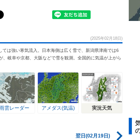
(2025年02月18日)
しては強い寒気流入。日本海側は広く雪で、新潟県津南では6
たが、岐阜や京都、大阪などで雪を観測。全国的に気温が上がら
。
雨雲レーダー
アメダス(気温)
実況天気
翌日(02月19日)