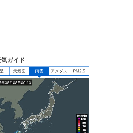
天気ガイド
星
天気図
雨雲
アメダス
PM2.5