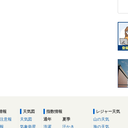
情報
天気図
指数情報
レジャー天気
注意報
天気図
通年
夏季
山の天気
報
気象衛星
洗濯
汗かき
海の天気