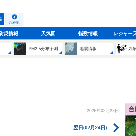
索
現在地
防災情報
天気図
指数情報
レジャー
PM2.5分布予測
地震情報
気
台
2025年02月23日
翌日(02月24日)