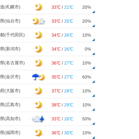
化 3月に入ると爆発的に増加の見込
道(札幌市)
33℃
/
21℃
20%
み
23日15:51
県(仙台市)
33℃
/
25℃
20%
今日2月23日は「富士山の日」 初
都(千代田区)
34℃
/
26℃
10%
春の青空をバックに富士山がくっき
り
県(新潟市)
34℃
/
26℃
0%
23日14:30
県(名古屋市)
道路影響予測 3連休最終日24日は
36℃
/
27℃
10%
九州や中国地方で影響「大」
23日13:58
県(金沢市)
35℃
/
27℃
60%
東京都心など関東南部では24日朝に
府(大阪市)
37℃
/
28℃
10%
かけて雪の降る可能性 路面の凍結
に注意
県(広島市)
38℃
/
29℃
10%
23日11:52
県(高知市)
33℃
/
26℃
50%
弘前では統計開始以来最も雪が積も
る 平地でも平年を超える積雪
県(福岡市)
36℃
/
30℃
10%
23日11:00