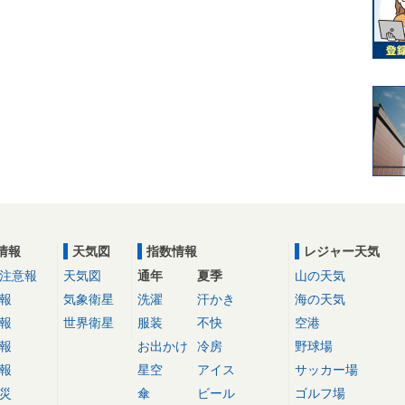
情報
天気図
指数情報
レジャー天気
注意報
天気図
通年
夏季
山の天気
報
気象衛星
洗濯
汗かき
海の天気
報
世界衛星
服装
不快
空港
報
お出かけ
冷房
野球場
報
星空
アイス
サッカー場
災
傘
ビール
ゴルフ場