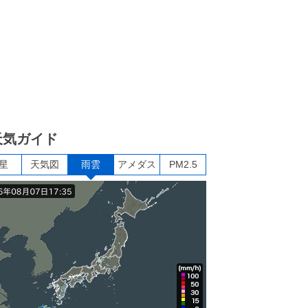
天気ガイド
星
天気図
雨雲
アメダス
PM2.5