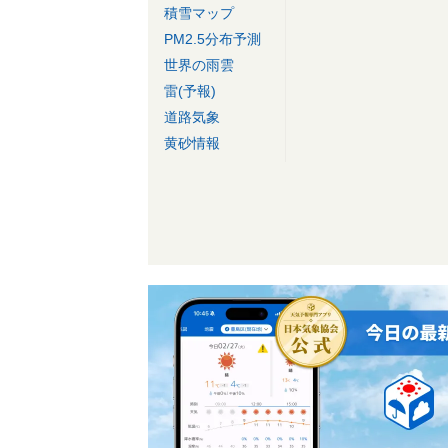
積雪マップ
PM2.5分布予測
世界の雨雲
雷(予報)
道路気象
黄砂情報