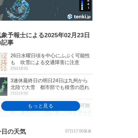
気象予報士による2025年02月23日
の記事
26日水曜日頃を中心にふぶく可能性
も 吹雪による交通障害に注意
23日18:02
3連休最終日の明日24日は九州から
北陸で大雪 都市部でも積雪の恐れ
23日18:00
24日朝にかけて大阪など積雪の可能
性 真冬から一気に春 3月スタート
は20℃近く
23日15:53
今日の天気
07日17:00発表
3連休明けはスギ花粉が徐々に本格