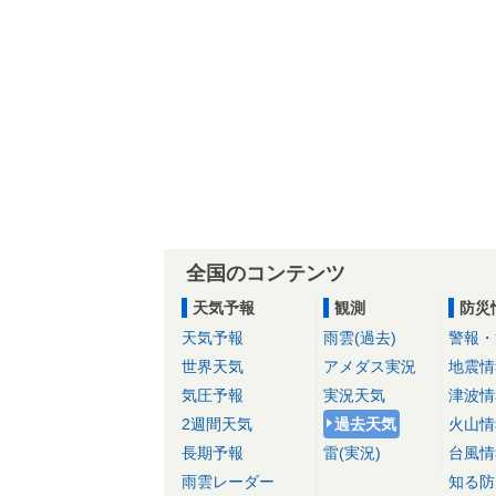
全国のコンテンツ
天気予報
観測
防災
天気予報
雨雲(過去)
警報・
世界天気
アメダス実況
地震情
気圧予報
実況天気
津波情
2週間天気
過去天気
火山情
長期予報
雷(実況)
台風情
雨雲レーダー
知る防