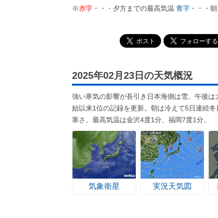
※
赤字
・・・夕方までの最高気温
青字
・・・朝
2025年02月23日の天気概況
強い寒気の影響が長引き日本海側は雪。午後は
始以来1位の記録を更新。朝は冷えて5日連続冬
寒さ。最高気温は金沢4度1分、福岡7度1分。
気象衛星
実況天気図