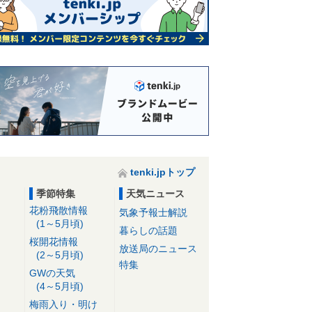
つから?
23日05:43
tenki.jpトップ
季節特集
天気ニュース
花粉飛散情報
気象予報士解説
(1～5月頃)
暮らしの話題
桜開花情報
放送局のニュース
(2～5月頃)
特集
GWの天気
(4～5月頃)
梅雨入り・明け