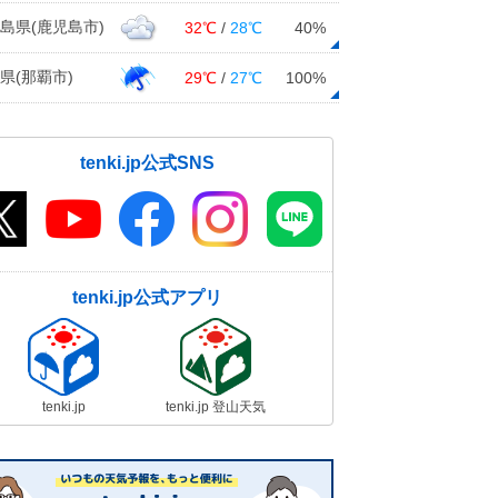
明日24日朝 大阪周辺でも積雪のお
島県(鹿児島市)
32℃
/
28℃
40%
それ 慣れない大雪の際に注意が必
要な場所は?
県(那覇市)
29℃
/
27℃
100%
23日09:19
23日(日・祝) 東北～山陰で警報級
の大雪 西日本は太平洋側も積雪
tenki.jp公式SNS
23日08:39
23日朝 東京都心で氷点下 3年ぶ
りに2月下旬の冬日 日中も寒さ厳し
く
tenki.jp公式アプリ
23日07:30
24日にかけ強烈寒波 日本海側は大
雪 近畿など太平洋側も積雪 連休
明けから春到来
tenki.jp
tenki.jp 登山天気
23日07:01
スギ花粉 3連休明けから飛散が本格
化 急増の恐れ 各地のピークはい