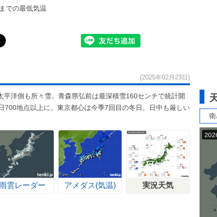
までの最低気温
(2025年02月23日)
太平洋側も所々雪。青森県弘前は最深積雪160センチで統計開
日700地点以上に。東京都心は今季7回目の冬日。日中も厳しい
衛
雨雲レーダー
アメダス(気温)
実況天気