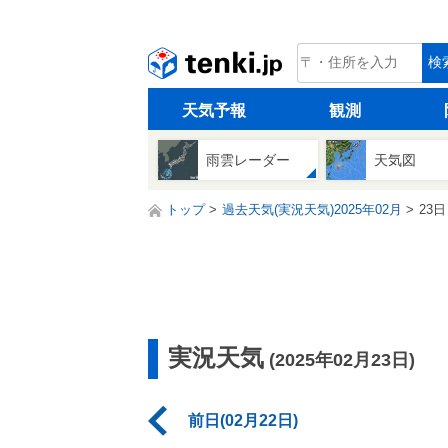
tenki.jp
検
天気予報
観測
雨雲レーダー
天気図
トップ
過去天気(実況天気)2025年02月
23日
実況天気
(2025年02月23日)
前日(02月22日)