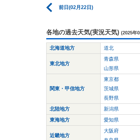
前日(02月22日)
各地の過去天気(実況天気)
(2025年
北海道地方
道北
青森県
東北地方
山形県
東京都
関東・甲信地方
茨城県
長野県
北陸地方
新潟県
東海地方
愛知県
大阪府
近畿地方