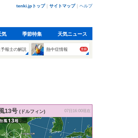
tenki.jpトップ
｜
サイトマップ
｜
ヘルプ
天気
季節特集
天気ニュース
象予報士の解説
熱中症情報
注目
風13号
(ドルフィン)
07日16:00現在