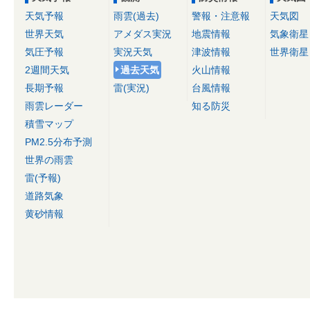
天気予報
雨雲(過去)
警報・注意報
天気図
世界天気
アメダス実況
地震情報
気象衛星
気圧予報
実況天気
津波情報
世界衛星
2週間天気
過去天気
火山情報
長期予報
雷(実況)
台風情報
雨雲レーダー
知る防災
積雪マップ
PM2.5分布予測
世界の雨雲
雷(予報)
道路気象
黄砂情報