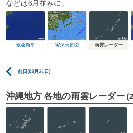
などは6月並みに。
気象衛星
実況天気図
雨雲レーダー
前日(03月21日)
沖縄地方 各地の雨雲レーダー
(