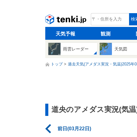
tenki.jp
検
天気予報
観測
雨雲レーダー
天気図
トップ
過去天気(アメダス実況・気温)2025年0
道央のアメダス実況(気温
前日(03月22日)