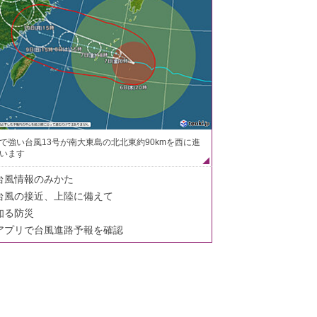
で強い台風13号が南大東島の北北東約90kmを西に進
います
台風情報のみかた
台風の接近、上陸に備えて
知る防災
アプリで台風進路予報を確認