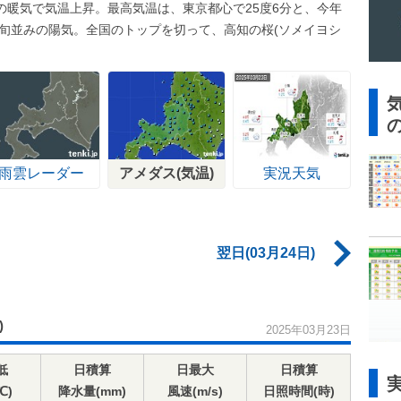
の暖気で気温上昇。最高気温は、東京都心で25度6分と、今年
下旬並みの陽気。全国のトップを切って、高知の桜(ソメイヨシ
雨雲レーダー
アメダス(気温)
実況天気
翌日(03月24日)
)
2025年03月23日
低
日積算
日最大
日積算
℃)
降水量(mm)
風速(m/s)
日照時間(時)