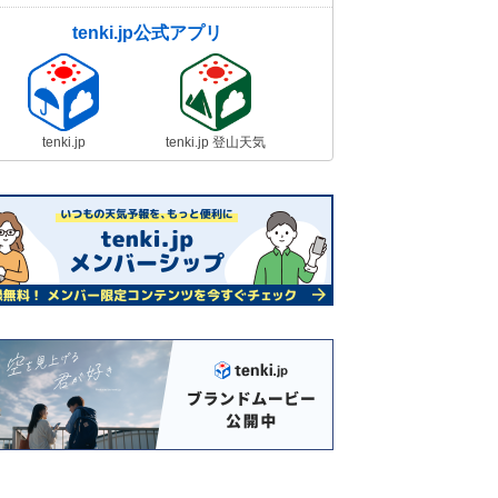
や対策は
23日11:36
tenki.jp公式アプリ
【速報】関東で今年初めての夏日
千葉県市原市の牛久で最高気温25℃
以上
tenki.jp
tenki.jp 登山天気
23日11:09
今日23日 近畿地方は黄砂が飛来す
る所も 花粉症の方は万全の対策を
23日10:33
23日 東京都心は夏日か 九州～関
東は晴れて初夏の陽気 北陸～北海
道は空気冷たい
23日08:43
26日まで初夏の陽気 27日から雨・
風が強まる 桜の開花ラッシュへ 2
週間天気
23日07:08