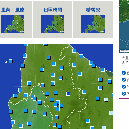
風向・風速
日照時間
積雪深
大型
んで