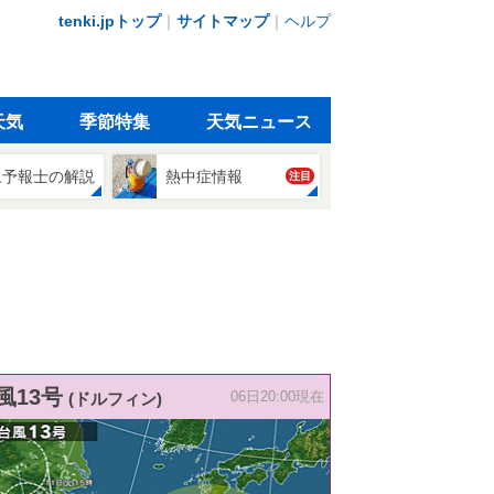
tenki.jpトップ
｜
サイトマップ
｜
ヘルプ
天気
季節特集
天気ニュース
象予報士の解説
熱中症情報
注目
風13号
(ドルフィン)
06日20:00現在