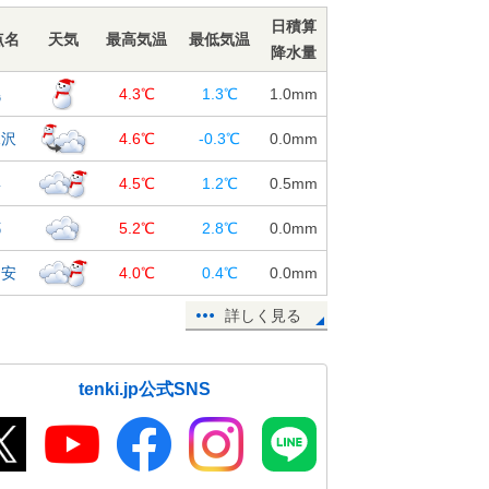
23日15:45
日積算
点名
天気
最高気温
最低気温
高知に続き 熊本や宇和島(愛媛県)で
降水量
も桜(ソメイヨシノ)が開花
幌
23日15:34
4.3℃
1.3℃
1.0
mm
【速報】高知で桜(ソメイヨシノ)開
見沢
4.6℃
-0.3℃
0.0
mm
花 昨年と同じ日に観測 気象官署
樽
で全国トップ
4.5℃
1.2℃
0.5
mm
23日14:26
都
5.2℃
2.8℃
0.0
mm
【速報】東京都心で今年初の最高気
温25℃以上の夏日に
知安
4.0℃
0.4℃
0.0
mm
23日13:42
詳しく見る
東京都心の桜 つぼみがピンク色
に 季節先取りの陽気で 開花は秒
読み
tenki.jp公式SNS
23日12:45
北陸 25日から今季初の本格的な黄
砂飛来か 花粉も大量飛散 注意点