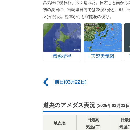
高気圧に覆われ、広く晴れた。日差しと南から
初の夏日に。宮崎県日向では28度3分と、6月
ノ)が開花。熊本からも桜開花の便り。
気象衛星
実況天気図
前日(03月22日)
道央のアメダス実況
(2025年03月23日
日最高
日最
地点名
気温(℃)
気温(