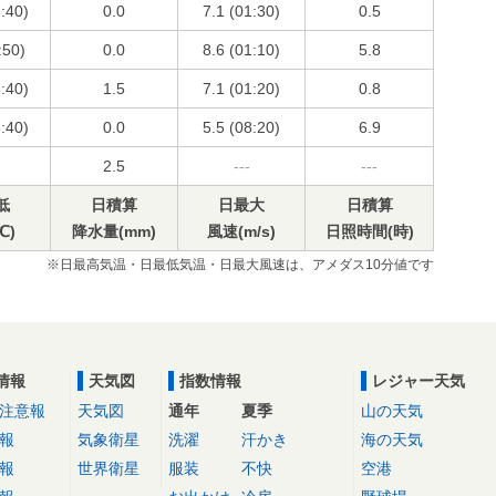
3:40)
0.0
7.1 (01:30)
0.5
:50)
0.0
8.6 (01:10)
5.8
3:40)
1.5
7.1 (01:20)
0.8
3:40)
0.0
5.5 (08:20)
6.9
2.5
---
---
低
日積算
日最大
日積算
℃)
降水量(mm)
風速(m/s)
日照時間(時)
※日最高気温・日最低気温・日最大風速は、アメダス10分値です
情報
天気図
指数情報
レジャー天気
注意報
天気図
通年
夏季
山の天気
報
気象衛星
洗濯
汗かき
海の天気
報
世界衛星
服装
不快
空港