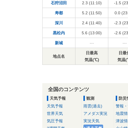
石狩沼田
2.3 (11:10)
-1.5 (2
寿都
5.2 (11:50)
0.0 (23
深川
2.4 (11:40)
-2.3 (2
黒松内
5.6 (13:00)
-2.6 (2
新城
---
---
日最高
日最
地点名
気温(℃)
気温(
全国のコンテンツ
天気予報
観測
防災
天気予報
雨雲(過去)
警報・
世界天気
アメダス実況
地震情
気圧予報
実況天気
津波情