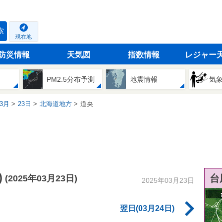
索
現在地
防災情報
天気図
指数情報
レジャー
PM2.5分布予測
地震情報
気
3月
23日
北海道地方
道央
)
台
(2025年03月23日)
2025年03月23日
翌日(03月24日)