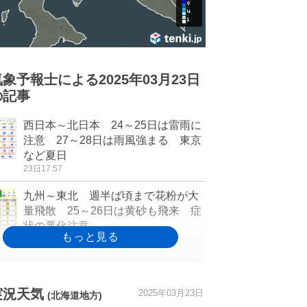
気象予報士による2025年03月23日
の記事
西日本～北日本 24～25日は雷雨に
注意 27～28日は雨風強まる 東京
など夏日
23日17:57
九州～東北 週半ば頃まで花粉が大
量飛散 25～26日は黄砂も飛来 症
状の悪化注意
23日16:45
25日～26日は九州から関東に黄砂飛
来の可能性 新たに多量の黄砂が吹
実況天気
2025年03月23日
き上がる予想
(北海道地方)