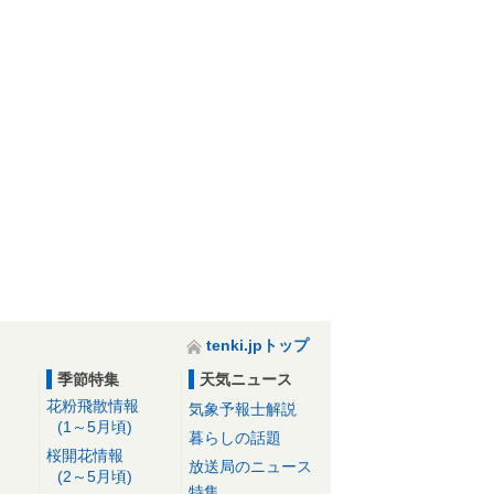
tenki.jpトップ
季節特集
天気ニュース
花粉飛散情報
気象予報士解説
(1～5月頃)
暮らしの話題
桜開花情報
放送局のニュース
(2～5月頃)
特集