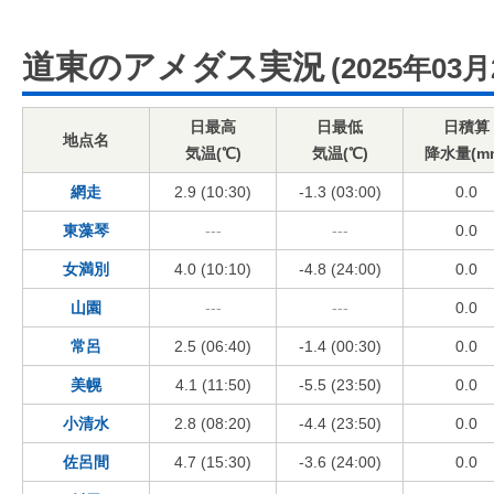
道東のアメダス実況
(2025年03月
日最高
日最低
日積算
地点名
気温(℃)
気温(℃)
降水量(m
網走
2.9 (10:30)
-1.3 (03:00)
0.0
東藻琴
---
---
0.0
女満別
4.0 (10:10)
-4.8 (24:00)
0.0
山園
---
---
0.0
常呂
2.5 (06:40)
-1.4 (00:30)
0.0
美幌
4.1 (11:50)
-5.5 (23:50)
0.0
小清水
2.8 (08:20)
-4.4 (23:50)
0.0
佐呂間
4.7 (15:30)
-3.6 (24:00)
0.0