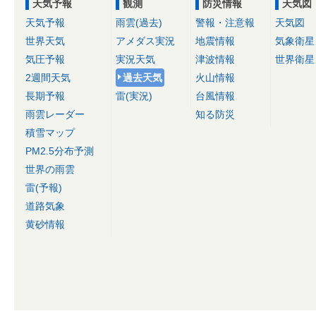
天気予報
観測
防災情報
天気図
天気予報
雨雲(過去)
警報・注意報
天気図
世界天気
アメダス実況
地震情報
気象衛星
気圧予報
実況天気
津波情報
世界衛星
2週間天気
過去天気
火山情報
長期予報
雷(実況)
台風情報
雨雲レーダー
知る防災
積雪マップ
PM2.5分布予測
世界の雨雲
雷(予報)
道路気象
黄砂情報