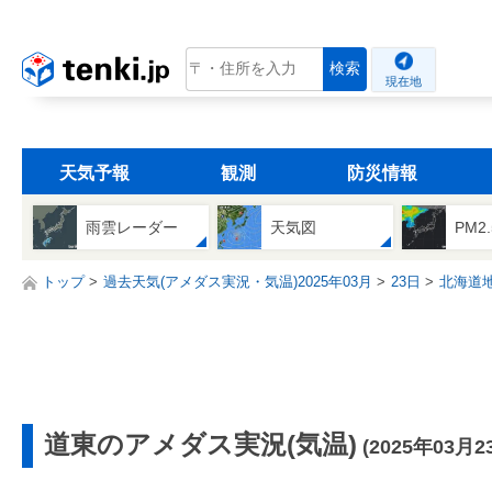
tenki.jp
検索
現在地
天気予報
観測
防災情報
雨雲レーダー
天気図
PM2
トップ
過去天気(アメダス実況・気温)2025年03月
23日
北海道
道東のアメダス実況(気温)
(2025年03月2