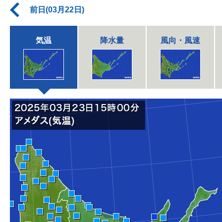
前日(03月22日)
気温
降水量
風向・風速