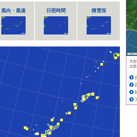
風向・風速
日照時間
積雪深
大型
北西