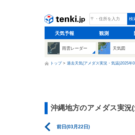
tenki.jp
検
天気予報
観測
雨雲レーダー
天気図
トップ
過去天気(アメダス実況・気温)2025年0
沖縄地方のアメダス実況(
前日(03月22日)