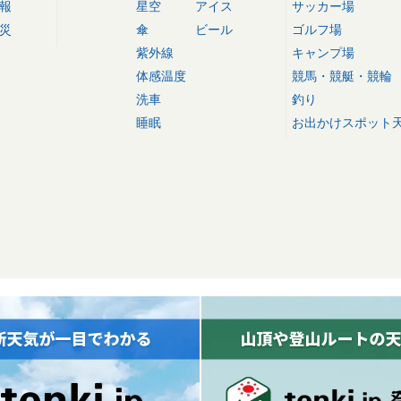
報
星空
アイス
サッカー場
災
傘
ビール
ゴルフ場
紫外線
キャンプ場
体感温度
競馬・競艇・競輪
洗車
釣り
睡眠
お出かけスポット