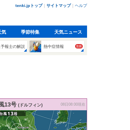
tenki.jpトップ
｜
サイトマップ
｜
ヘルプ
天気
季節特集
天気ニュース
象予報士の解説
熱中症情報
注目
風13号
(ドルフィン)
08日08:00現在