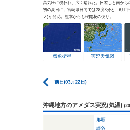
高気圧に覆われ、広く晴れた。日差しと南から
初の夏日に。宮崎県日向では28度3分と、6月
ノ)が開花。熊本からも桜開花の便り。
気象衛星
実況天気図
前日(03月22日)
沖縄地方のアメダス実況(気温)
(2
那覇
読谷