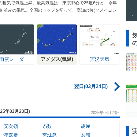
の暖気で気温上昇。最高気温は、東京都心で25度6分と、今年
下旬並みの陽気。全国のトップを切って、高知の桜(ソメイヨシ
雨雲レーダー
アメダス(気温)
実況天気
翌日(03月24日)
025年03月23日)
2025年03月23日
安次嶺
糸数
胡屋
渡嘉敷
宮城島
名護