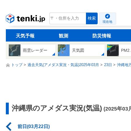
tenki.jp
検索
現在地
天気予報
観測
防災情報
雨雲レーダー
天気図
PM2
トップ
過去天気(アメダス実況・気温)2025年03月
23日
沖縄地
沖縄県のアメダス実況(気温)
(2025年03
前日(03月22日)