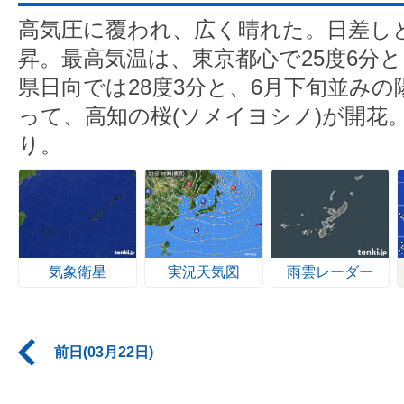
高気圧に覆われ、広く晴れた。日差し
昇。最高気温は、東京都心で25度6分
県日向では28度3分と、6月下旬並み
って、高知の桜(ソメイヨシノ)が開花
り。
気象衛星
実況天気図
雨雲レーダー
前日(03月22日)