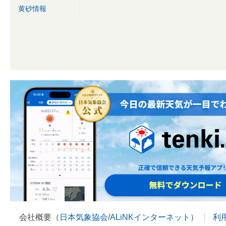
黄砂情報
会社概要（
日本気象協会
/
ALiNKインターネット
）
利