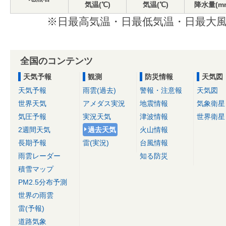
気温(℃)
気温(℃)
降水量(m
※日最高気温・日最低気温・日最大風
全国のコンテンツ
天気予報
観測
防災情報
天気図
天気予報
雨雲(過去)
警報・注意報
天気図
世界天気
アメダス実況
地震情報
気象衛星
気圧予報
実況天気
津波情報
世界衛星
2週間天気
過去天気
火山情報
長期予報
雷(実況)
台風情報
雨雲レーダー
知る防災
積雪マップ
PM2.5分布予測
世界の雨雲
雷(予報)
道路気象