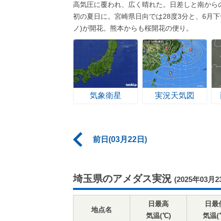
高気圧に覆われ、広く晴れた。日差しと南から
初の夏日に。宮崎県日向では28度3分と、6月
ノ)が開花。熊本からも桜開花の便り。
気象衛星
実況天気図
前日(03月22日)
埼玉県のアメダス実況
(2025年03月2
日最高
日最
地点名
気温(℃)
気温(