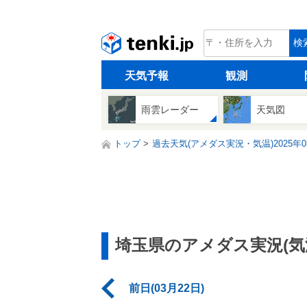
tenki.jp
検
天気予報
観測
雨雲レーダー
天気図
トップ
過去天気(アメダス実況・気温)2025年0
埼玉県のアメダス実況(気
前日(03月22日)