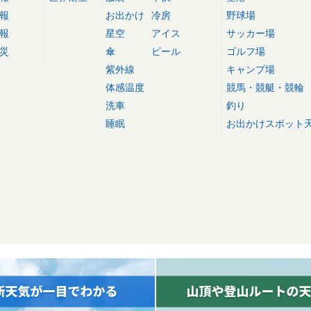
報
お出かけ
冷房
野球場
報
星空
アイス
サッカー場
災
傘
ビール
ゴルフ場
紫外線
キャンプ場
体感温度
競馬・競艇・競輪
洗車
釣り
睡眠
お出かけスポット