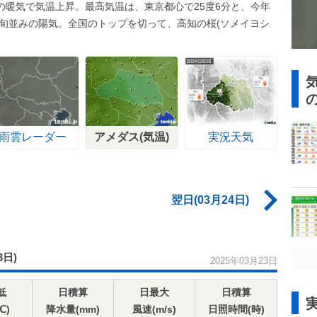
の暖気で気温上昇。最高気温は、東京都心で25度6分と、今年
下旬並みの陽気。全国のトップを切って、高知の桜(ソメイヨシ
雨雲レーダー
アメダス(気温)
実況天気
翌日(03月24日)
3日)
2025年03月23日
低
日積算
日最大
日積算
℃)
降水量(mm)
風速(m/s)
日照時間(時)