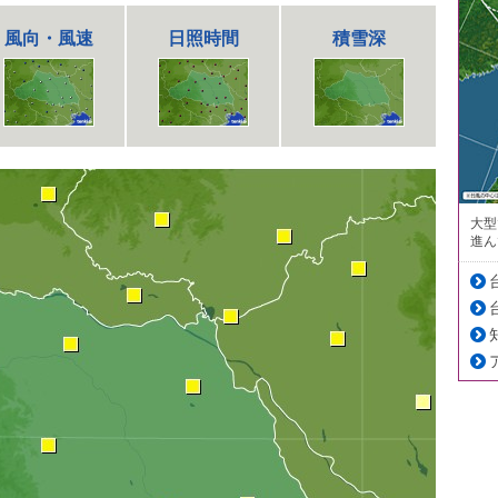
風向・風速
日照時間
積雪深
大型
進ん