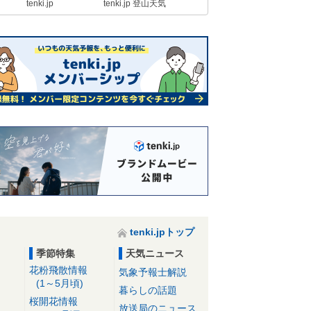
tenki.jp
tenki.jp 登山天気
や対策は
23日11:36
【速報】関東で今年初めての夏日
千葉県市原市の牛久で最高気温25℃
以上
23日11:09
今日23日 近畿地方は黄砂が飛来す
る所も 花粉症の方は万全の対策を
23日10:33
23日 東京都心は夏日か 九州～関
東は晴れて初夏の陽気 北陸～北海
道は空気冷たい
23日08:43
tenki.jpトップ
26日まで初夏の陽気 27日から雨・
季節特集
天気ニュース
風が強まる 桜の開花ラッシュへ 2
花粉飛散情報
気象予報士解説
週間天気
(1～5月頃)
23日07:08
暮らしの話題
桜開花情報
放送局のニュース