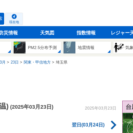
索
現在地
防災情報
天気図
指数情報
レジャー
PM2.5分布予測
地震情報
気
3月
23日
関東・甲信地方
埼玉県
温)
台
(2025年03月23日)
2025年03月23日
翌日(03月24日)