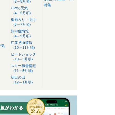
(2～5月頃)
ヒノキ花粉がピークへ 25日は広範
特集
囲で「黄砂」が飛来予想 症状の悪
GWの天気
(4～5月頃)
化に注意
23日05:55
梅雨入り・明け
(5～7月頃)
熱中症情報
(4～9月頃)
紅葉見頃情報
天気
(10～11月頃)
ヒートショック
(10～3月頃)
スキー積雪情報
(11～5月頃)
初日の出
(12～1月頃)