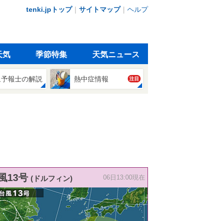
tenki.jpトップ
｜
サイトマップ
｜
ヘルプ
天気
季節特集
天気ニュース
象予報士の解説
熱中症情報
注目
風13号
(ドルフィン)
06日13:00現在