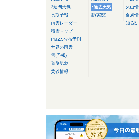
2週間天気
過去天気
火山情
長期予報
雷(実況)
台風情
雨雲レーダー
知る防
積雪マップ
PM2.5分布予測
世界の雨雲
雷(予報)
道路気象
黄砂情報