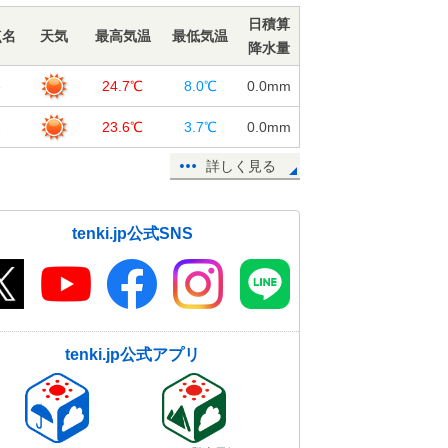
23日15:45
日積算
点名
天気
最高気温
最低気温
高知に続き 熊本や宇和島(愛媛県)で
降水量
も桜(ソメイヨシノ)が開花
谷
23日15:34
24.7℃
8.0℃
0.0
mm
【速報】高知で桜(ソメイヨシノ)開
父
23.6℃
3.7℃
0.0
mm
花 昨年と同じ日に観測 気象官署
詳しく見る
で全国トップ
23日14:26
【速報】東京都心で今年初の最高気
tenki.jp公式SNS
温25℃以上の夏日に
23日13:42
東京都心の桜 つぼみがピンク色
に 季節先取りの陽気で 開花は秒
読み
tenki.jp公式アプリ
23日12:45
北陸 25日から今季初の本格的な黄
砂飛来か 花粉も大量飛散 注意点