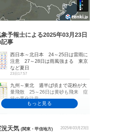
気象予報士による2025年03月23日
の記事
西日本～北日本 24～25日は雷雨に
注意 27～28日は雨風強まる 東京
など夏日
23日17:57
九州～東北 週半ば頃まで花粉が大
量飛散 25～26日は黄砂も飛来 症
状の悪化注意
23日16:45
25日～26日は九州から関東に黄砂飛
来の可能性 新たに多量の黄砂が吹
実況天気
2025年03月23日
き上がる予想
(関東・甲信地方)