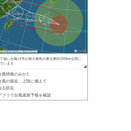
で強い台風13号が南大東島の東北東約200kmを西に
でいます
台風情報のみかた
台風の接近、上陸に備えて
知る防災
アプリで台風進路予報を確認