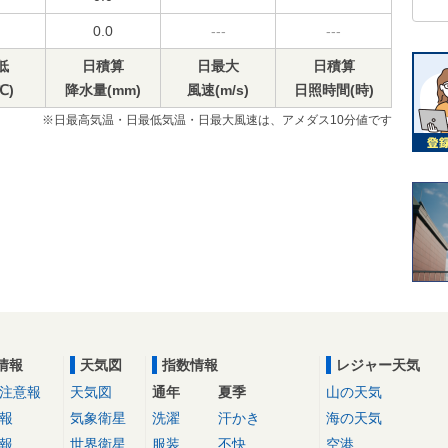
0.0
---
---
低
日積算
日最大
日積算
℃)
降水量(mm)
風速(m/s)
日照時間(時)
※日最高気温・日最低気温・日最大風速は、アメダス10分値です
情報
天気図
指数情報
レジャー天気
注意報
天気図
通年
夏季
山の天気
報
気象衛星
洗濯
汗かき
海の天気
報
世界衛星
服装
不快
空港