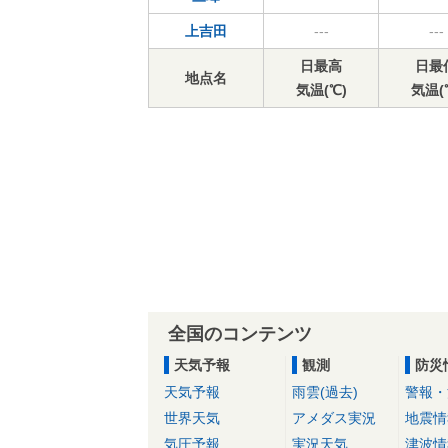
上吉田
---
---
日最高
日最
地点名
気温(℃)
気温(
全国のコンテンツ
天気予報
観測
防災
天気予報
雨雲(過去)
警報・
世界天気
アメダス実況
地震情
気圧予報
実況天気
津波情