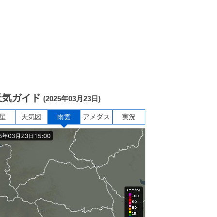
天気ガイド
(2025年03月23日)
星
天気図
雨雲
アメダス
実況