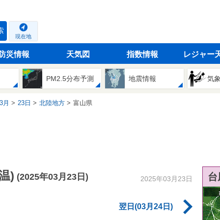
索
現在地
防災情報
天気図
指数情報
レジャー
PM2.5分布予測
地震情報
気
3月
23日
北陸地方
富山県
温)
台
(2025年03月23日)
2025年03月23日
翌日(03月24日)