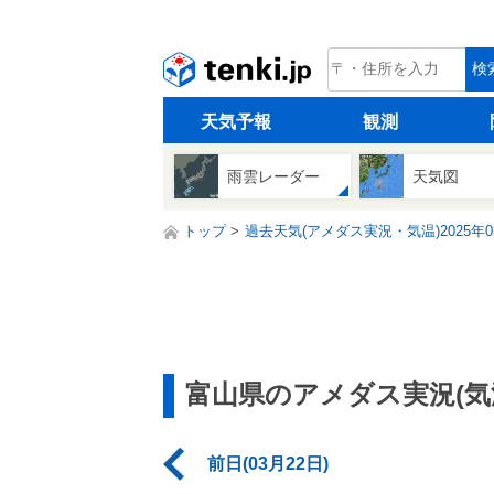
tenki.jp
検
天気予報
観測
雨雲レーダー
天気図
トップ
過去天気(アメダス実況・気温)2025年0
富山県のアメダス実況(気
前日(03月22日)