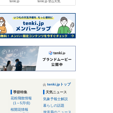
tenki.jp
tenki.jp 登山天気
や対策は
23日11:36
【速報】関東で今年初めての夏日
千葉県市原市の牛久で最高気温25℃
以上
23日11:09
今日23日 近畿地方は黄砂が飛来す
る所も 花粉症の方は万全の対策を
23日10:33
23日 東京都心は夏日か 九州～関
東は晴れて初夏の陽気 北陸～北海
道は空気冷たい
23日08:43
tenki.jpトップ
26日まで初夏の陽気 27日から雨・
季節特集
天気ニュース
風が強まる 桜の開花ラッシュへ 2
花粉飛散情報
気象予報士解説
週間天気
(1～5月頃)
23日07:08
暮らしの話題
桜開花情報
放送局のニュース