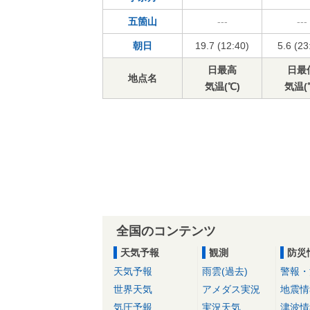
五箇山
---
---
朝日
19.7 (12:40)
5.6 (23
日最高
日最
地点名
気温(℃)
気温(
全国のコンテンツ
天気予報
観測
防災
天気予報
雨雲(過去)
警報・
世界天気
アメダス実況
地震情
気圧予報
実況天気
津波情