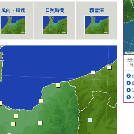
風向・風速
日照時間
積雪深
大型
に進