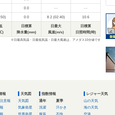
0.0
---
---
:50)
0.0
8.2 (02:40)
10.6
低
日積算
日最大
日積算
℃)
降水量(mm)
風速(m/s)
日照時間(時)
※日最高気温・日最低気温・日最大風速は、アメダス10分値です
情報
天気図
指数情報
レジャー天気
注意報
天気図
通年
夏季
山の天気
報
気象衛星
洗濯
汗かき
海の天気
報
世界衛星
服装
不快
空港