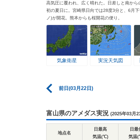
高気圧に覆われ、広く晴れた。日差しと南から
初の夏日に。宮崎県日向では28度3分と、6月
ノ)が開花。熊本からも桜開花の便り。
気象衛星
実況天気図
前日(03月22日)
富山県のアメダス実況
(2025年03月2
日最高
日最
地点名
気温(℃)
気温(