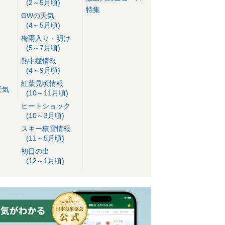
(2～5月頃)
ヒノキ花粉がピークへ 25日は広範
特集
囲で「黄砂」が飛来予想 症状の悪
GWの天気
(4～5月頃)
化に注意
23日05:55
梅雨入り・明け
(5～7月頃)
熱中症情報
(4～9月頃)
紅葉見頃情報
天気
(10～11月頃)
ヒートショック
(10～3月頃)
スキー積雪情報
(11～5月頃)
初日の出
(12～1月頃)