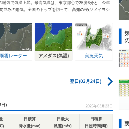
の暖気で気温上昇。最高気温は、東京都心で25度6分と、今年
下旬並みの陽気。全国のトップを切って、高知の桜(ソメイヨシ
雨雲レーダー
アメダス(気温)
実況天気
翌日(03月24日)
3日)
2025年03月23日
低
日積算
日最大
日積算
℃)
降水量(mm)
風速(m/s)
日照時間(時)