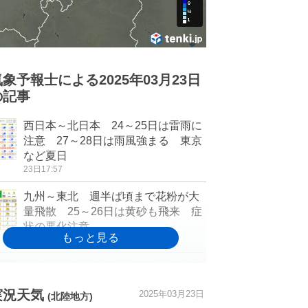
気象予報士による2025年03月23日
の記事
西日本～北日本 24～25日は雷雨に
注意 27～28日は雨風強まる 東京
など夏日
23日17:57
九州～東北 週半ば頃まで花粉が大
量飛散 25～26日は黄砂も飛来 症
状の悪化注意
23日16:45
25日～26日は九州から関東に黄砂飛
来の可能性 新たに多量の黄砂が吹
実況天気
2025年03月23日
き上がる予想
(北陸地方)