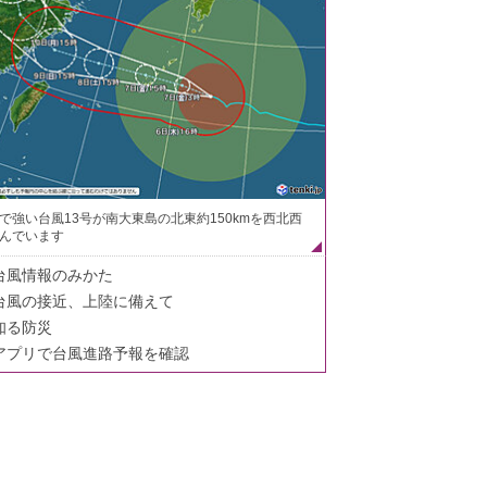
で強い台風13号が南大東島の北東約150kmを西北西
んでいます
台風情報のみかた
台風の接近、上陸に備えて
知る防災
アプリで台風進路予報を確認