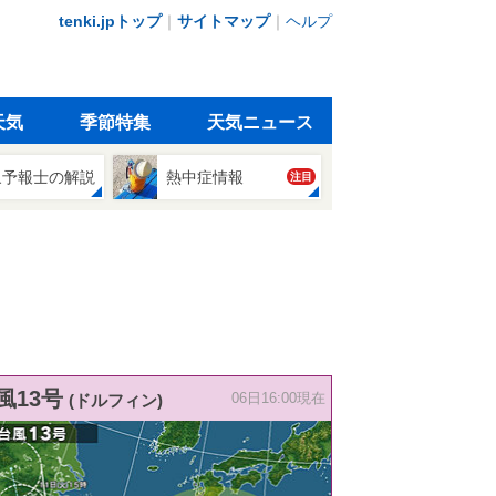
tenki.jpトップ
｜
サイトマップ
｜
ヘルプ
天気
季節特集
天気ニュース
象予報士の解説
熱中症情報
注目
風13号
(ドルフィン)
06日16:00現在