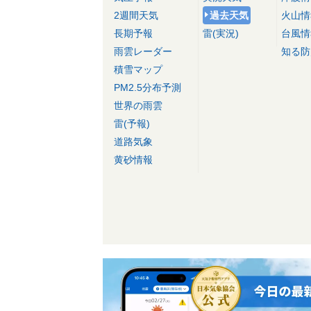
2週間天気
過去天気
火山情
長期予報
雷(実況)
台風情
雨雲レーダー
知る防
積雪マップ
PM2.5分布予測
世界の雨雲
雷(予報)
道路気象
黄砂情報