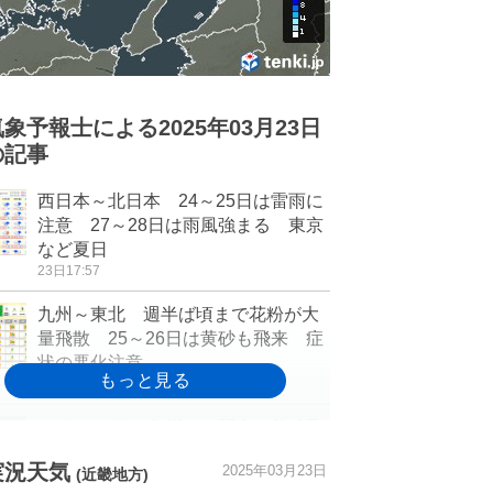
気象予報士による2025年03月23日
の記事
西日本～北日本 24～25日は雷雨に
注意 27～28日は雨風強まる 東京
など夏日
23日17:57
九州～東北 週半ば頃まで花粉が大
量飛散 25～26日は黄砂も飛来 症
状の悪化注意
23日16:45
25日～26日は九州から関東に黄砂飛
来の可能性 新たに多量の黄砂が吹
実況天気
2025年03月23日
き上がる予想
(近畿地方)