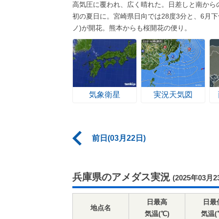
高気圧に覆われ、広く晴れた。日差しと南から
初の夏日に。宮崎県日向では28度3分と、6月
ノ)が開花。熊本からも桜開花の便り。
気象衛星
実況天気図
前日(03月22日)
兵庫県のアメダス実況
(2025年03月2
日最高
日最
地点名
気温(℃)
気温(