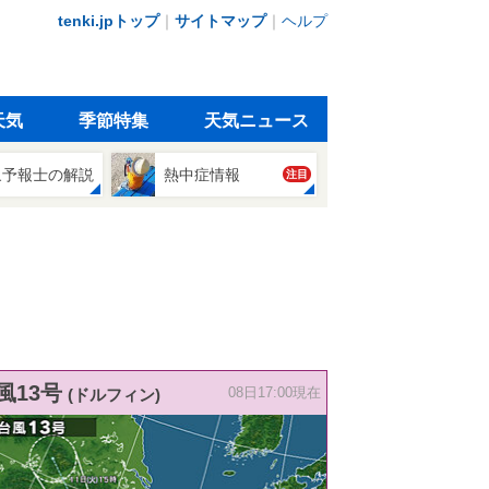
tenki.jpトップ
｜
サイトマップ
｜
ヘルプ
天気
季節特集
天気ニュース
象予報士の解説
熱中症情報
注目
風13号
(ドルフィン)
08日17:00現在