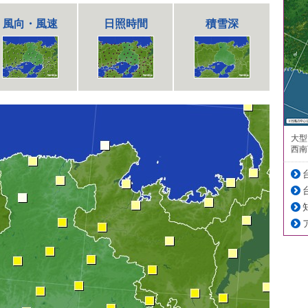
風向・風速
日照時間
積雪深
大型
西南