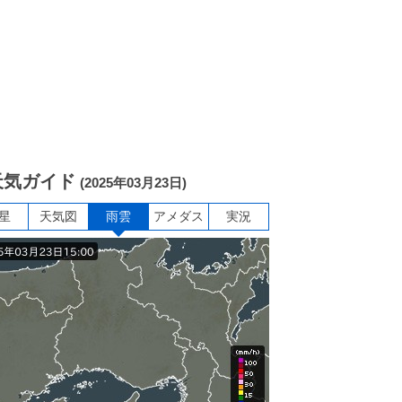
天気ガイド
(2025年03月23日)
星
天気図
雨雲
アメダス
実況