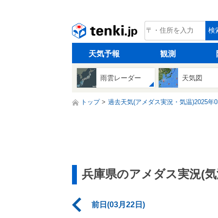
tenki.jp
検
天気予報
観測
雨雲レーダー
天気図
トップ
過去天気(アメダス実況・気温)2025年0
兵庫県のアメダス実況(気
前日(03月22日)