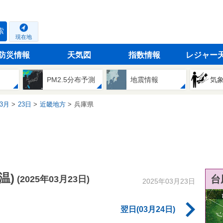
索
現在地
防災情報
天気図
指数情報
レジャー
PM2.5分布予測
地震情報
気
3月
23日
近畿地方
兵庫県
温)
台
(2025年03月23日)
2025年03月23日
翌日(03月24日)