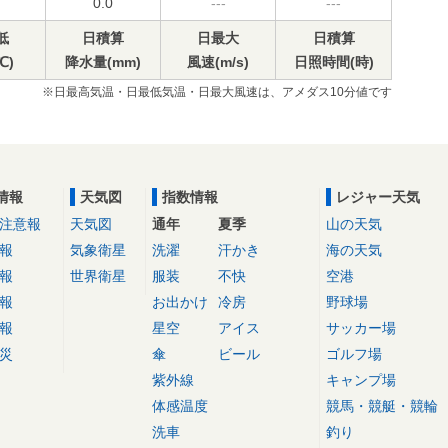
0.0
---
---
低
日積算
日最大
日積算
℃)
降水量(mm)
風速(m/s)
日照時間(時)
※日最高気温・日最低気温・日最大風速は、アメダス10分値です
情報
天気図
指数情報
レジャー天気
注意報
天気図
通年
夏季
山の天気
報
気象衛星
洗濯
汗かき
海の天気
報
世界衛星
服装
不快
空港
報
お出かけ
冷房
野球場
報
星空
アイス
サッカー場
災
傘
ビール
ゴルフ場
紫外線
キャンプ場
体感温度
競馬・競艇・競輪
洗車
釣り