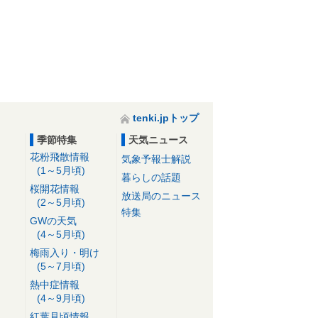
ヒノキ花粉がピークへ 25日は広範
囲で「黄砂」が飛来予想 症状の悪
化に注意
23日05:55
tenki.jpトップ
季節特集
天気ニュース
花粉飛散情報
気象予報士解説
(1～5月頃)
暮らしの話題
桜開花情報
放送局のニュース
(2～5月頃)
特集
GWの天気
(4～5月頃)
梅雨入り・明け
(5～7月頃)
熱中症情報
(4～9月頃)
紅葉見頃情報