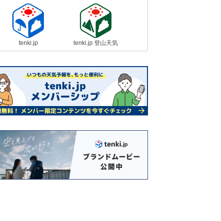
や対策は
23日11:36
【速報】関東で今年初めての夏日
千葉県市原市の牛久で最高気温25℃
tenki.jp
tenki.jp 登山天気
以上
23日11:09
今日23日 近畿地方は黄砂が飛来す
る所も 花粉症の方は万全の対策を
23日10:33
23日 東京都心は夏日か 九州～関
東は晴れて初夏の陽気 北陸～北海
道は空気冷たい
23日08:43
26日まで初夏の陽気 27日から雨・
風が強まる 桜の開花ラッシュへ 2
週間天気
23日07:08