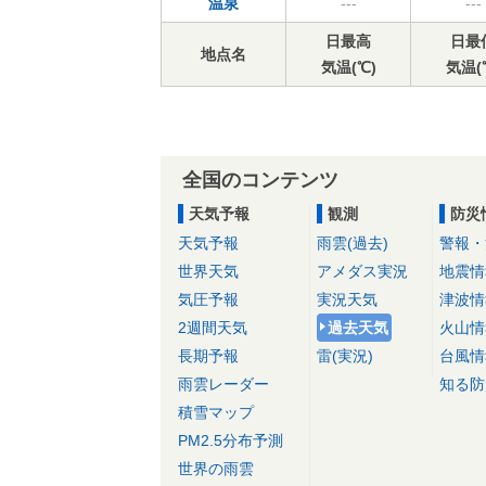
温泉
---
---
日最高
日最
地点名
気温(℃)
気温(
全国のコンテンツ
天気予報
観測
防災
天気予報
雨雲(過去)
警報・
世界天気
アメダス実況
地震情
気圧予報
実況天気
津波情
2週間天気
過去天気
火山情
長期予報
雷(実況)
台風情
雨雲レーダー
知る防
積雪マップ
PM2.5分布予測
世界の雨雲