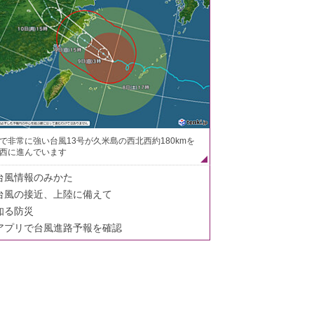
で非常に強い台風13号が久米島の西北西約180kmを
西に進んでいます
台風情報のみかた
台風の接近、上陸に備えて
知る防災
アプリで台風進路予報を確認