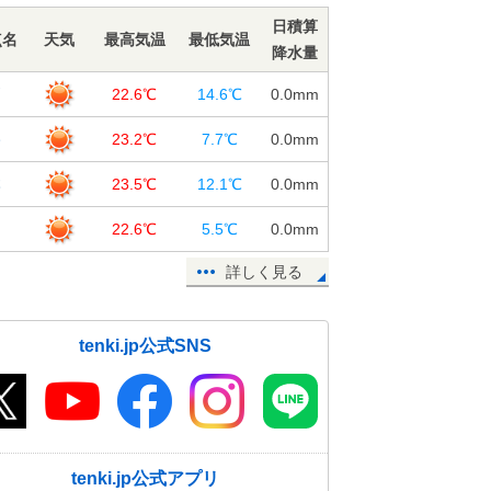
23日15:45
日積算
点名
天気
最高気温
最低気温
高知に続き 熊本や宇和島(愛媛県)で
降水量
も桜(ソメイヨシノ)が開花
戸
23日15:34
22.6℃
14.6℃
0.0
mm
【速報】高知で桜(ソメイヨシノ)開
路
23.2℃
7.7℃
0.0
mm
花 昨年と同じ日に観測 気象官署
本
で全国トップ
23.5℃
12.1℃
0.0
mm
23日14:26
岡
22.6℃
5.5℃
0.0
mm
【速報】東京都心で今年初の最高気
詳しく見る
温25℃以上の夏日に
23日13:42
東京都心の桜 つぼみがピンク色
tenki.jp公式SNS
に 季節先取りの陽気で 開花は秒
読み
23日12:45
北陸 25日から今季初の本格的な黄
砂飛来か 花粉も大量飛散 注意点
tenki.jp公式アプリ