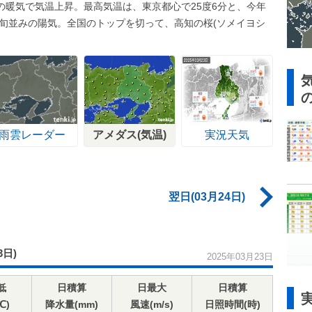
の暖気で気温上昇。最高気温は、東京都心で25度6分と、今年
下旬並みの陽気。全国のトップを切って、高知の桜(ソメイヨシ
雨雲レーダー
アメダス(気温)
実況天気
翌日(03月24日)
3日)
2025年03月23日
低
日積算
日最大
日積算
℃)
降水量(mm)
風速(m/s)
日照時間(時)