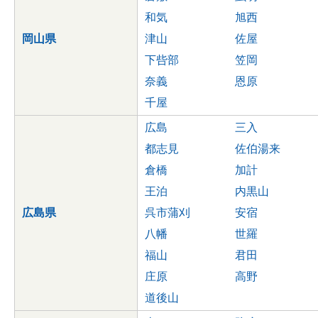
和気
旭西
岡山県
津山
佐屋
下呰部
笠岡
奈義
恩原
千屋
広島
三入
都志見
佐伯湯来
倉橋
加計
王泊
内黒山
広島県
呉市蒲刈
安宿
八幡
世羅
福山
君田
庄原
高野
道後山