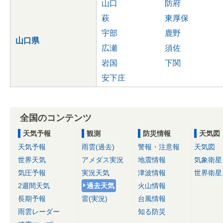
山口
防府
萩
東厚保
宇部
鹿野
山口県
広瀬
須佐
岩国
下関
安下庄
全国のコンテンツ
天気予報
観測
防災情報
天気図
天気予報
雨雲(過去)
警報・注意報
天気図
世界天気
アメダス実況
地震情報
気象衛星
気圧予報
実況天気
津波情報
世界衛星
2週間天気
過去天気
火山情報
長期予報
雷(実況)
台風情報
雨雲レーダー
知る防災