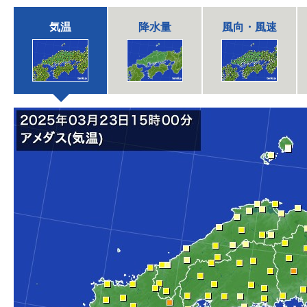
気温
降水量
風向・風速