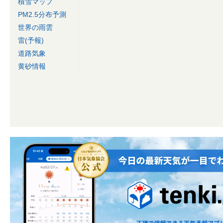
積雪マップ
PM2.5分布予測
世界の雨雲
雷(予報)
道路気象
黄砂情報