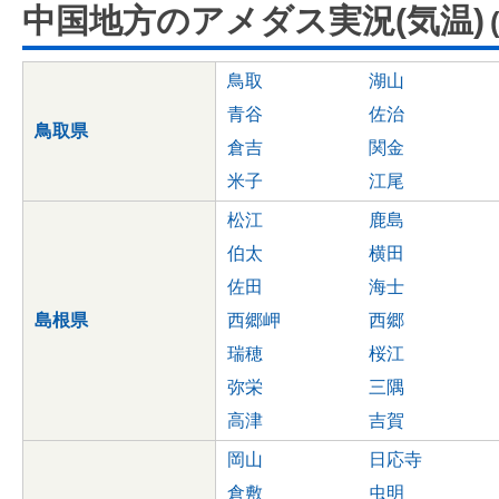
中国地方のアメダス実況(気温)
鳥取
湖山
青谷
佐治
鳥取県
倉吉
関金
米子
江尾
松江
鹿島
伯太
横田
佐田
海士
島根県
西郷岬
西郷
瑞穂
桜江
弥栄
三隅
高津
吉賀
岡山
日応寺
倉敷
虫明