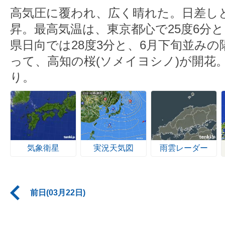
高気圧に覆われ、広く晴れた。日差し
昇。最高気温は、東京都心で25度6分
県日向では28度3分と、6月下旬並み
って、高知の桜(ソメイヨシノ)が開花
り。
気象衛星
実況天気図
雨雲レーダー
前日(03月22日)