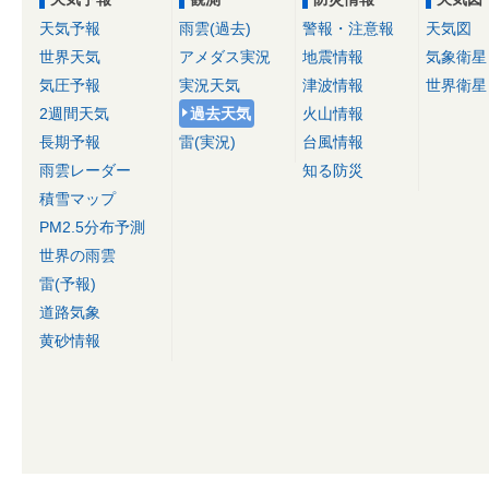
天気予報
雨雲(過去)
警報・注意報
天気図
世界天気
アメダス実況
地震情報
気象衛星
気圧予報
実況天気
津波情報
世界衛星
2週間天気
過去天気
火山情報
長期予報
雷(実況)
台風情報
雨雲レーダー
知る防災
積雪マップ
PM2.5分布予測
世界の雨雲
雷(予報)
道路気象
黄砂情報