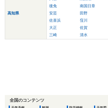
後免
南国日章
高知県
安芸
田野
佐喜浜
窪川
大正
佐賀
三崎
清水
全国のコンテンツ
天気予報
観測
防災情報
天気図