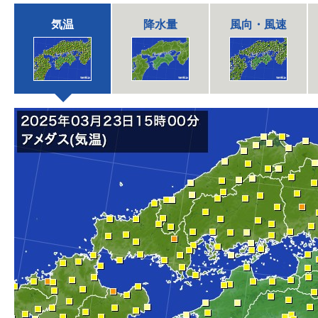
気温
降水量
風向・風速