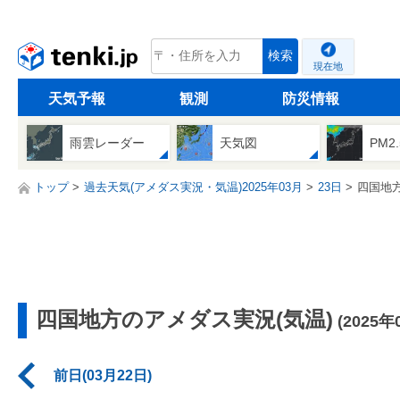
tenki.jp
検索
現在地
天気予報
観測
防災情報
雨雲レーダー
天気図
PM2
トップ
過去天気(アメダス実況・気温)2025年03月
23日
四国地
四国地方のアメダス実況(気温)
(2025年
前日(03月22日)