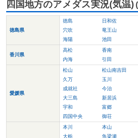
四国地方のアメダス実況(気温)
徳島
日和佐
徳島県
穴吹
竜王山
海陽
池田
高松
香南
香川県
内海
引田
松山
松山南吉田
久万
玉川
成就社
今治
愛媛県
大三島
新居浜
宇和
富郷
四国中央
御荘
本川
本山
大栃
魚梁瀬