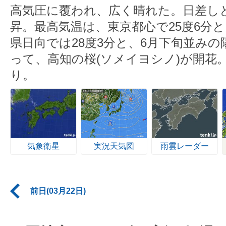
高気圧に覆われ、広く晴れた。日差し
昇。最高気温は、東京都心で25度6分
県日向では28度3分と、6月下旬並み
って、高知の桜(ソメイヨシノ)が開花
り。
気象衛星
実況天気図
雨雲レーダー
前日(03月22日)