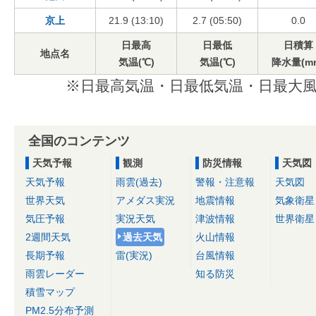
京上
21.9 (13:10)
2.7 (05:50)
0.0
日最高
日最低
日積算
地点名
気温(℃)
気温(℃)
降水量(m
※日最高気温・日最低気温・日最大風
全国のコンテンツ
天気予報
観測
防災情報
天気図
天気予報
雨雲(過去)
警報・注意報
天気図
世界天気
アメダス実況
地震情報
気象衛星
気圧予報
実況天気
津波情報
世界衛星
2週間天気
過去天気
火山情報
長期予報
雷(実況)
台風情報
雨雲レーダー
知る防災
積雪マップ
PM2.5分布予測