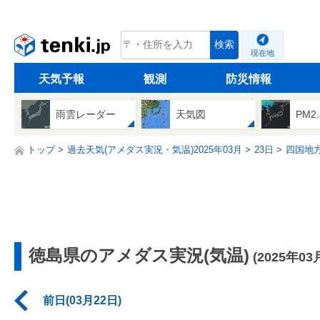
tenki.jp
検索
現在地
天気予報
観測
防災情報
雨雲レーダー
天気図
PM2
トップ
過去天気(アメダス実況・気温)2025年03月
23日
四国地
徳島県のアメダス実況(気温)
(2025年03
前日(03月22日)