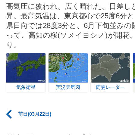
高気圧に覆われ、広く晴れた。日差し
昇。最高気温は、東京都心で25度6分
県日向では28度3分と、6月下旬並み
って、高知の桜(ソメイヨシノ)が開花
り。
気象衛星
実況天気図
雨雲レーダー
前日(03月22日)