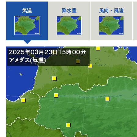
気温
降水量
風向・風速