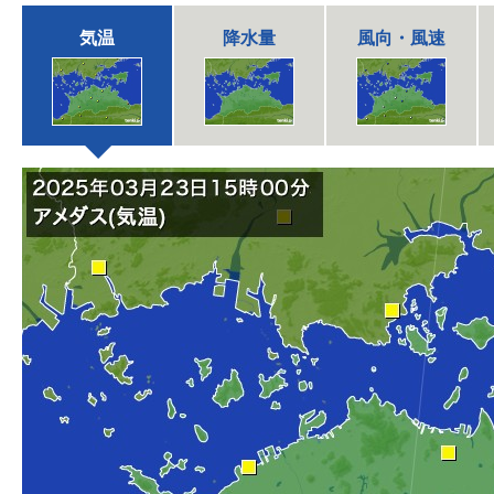
気温
降水量
風向・風速