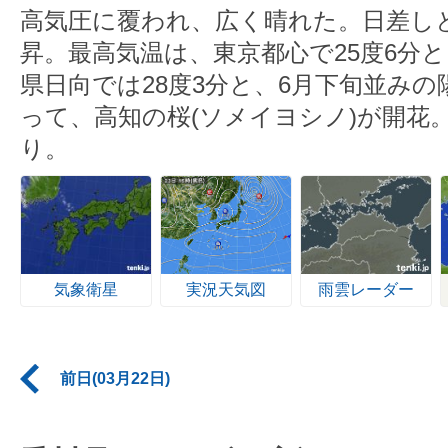
高気圧に覆われ、広く晴れた。日差し
昇。最高気温は、東京都心で25度6分
県日向では28度3分と、6月下旬並み
って、高知の桜(ソメイヨシノ)が開花
り。
気象衛星
実況天気図
雨雲レーダー
前日(03月22日)