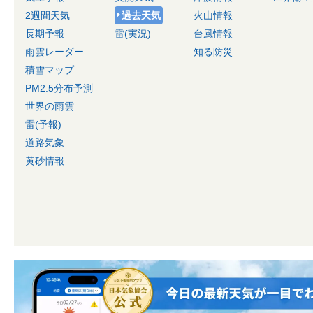
2週間天気
過去天気
火山情報
長期予報
雷(実況)
台風情報
雨雲レーダー
知る防災
積雪マップ
PM2.5分布予測
世界の雨雲
雷(予報)
道路気象
黄砂情報