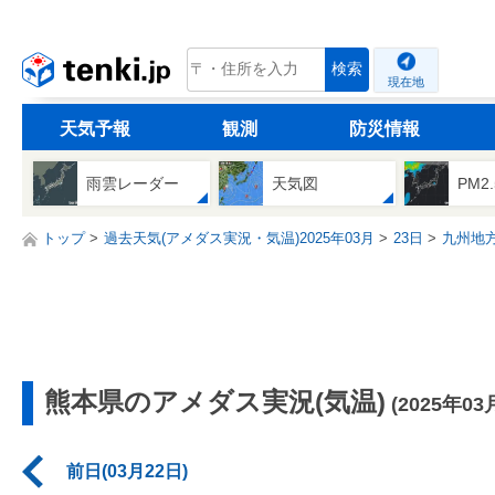
tenki.jp
検索
現在地
天気予報
観測
防災情報
雨雲レーダー
天気図
PM2
トップ
過去天気(アメダス実況・気温)2025年03月
23日
九州地
熊本県のアメダス実況(気温)
(2025年03
前日(03月22日)