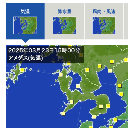
気温
降水量
風向・風速