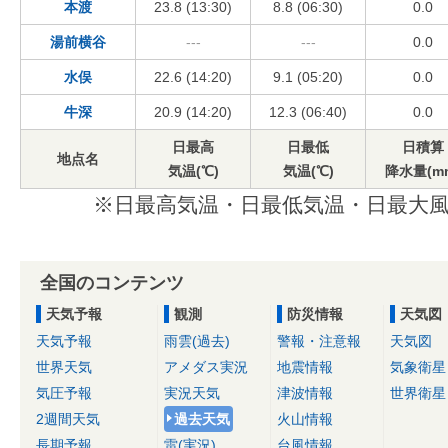
本渡
23.8 (13:30)
8.8 (06:30)
0.0
湯前横谷
---
---
0.0
水俣
22.6 (14:20)
9.1 (05:20)
0.0
牛深
20.9 (14:20)
12.3 (06:40)
0.0
日最高
日最低
日積算
地点名
気温(℃)
気温(℃)
降水量(m
※日最高気温・日最低気温・日最大風
全国のコンテンツ
天気予報
観測
防災情報
天気図
天気予報
雨雲(過去)
警報・注意報
天気図
世界天気
アメダス実況
地震情報
気象衛星
気圧予報
実況天気
津波情報
世界衛星
2週間天気
過去天気
火山情報
長期予報
雷(実況)
台風情報