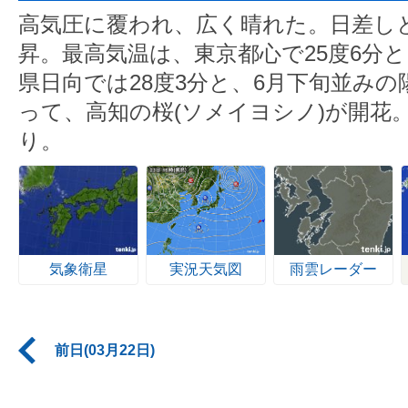
高気圧に覆われ、広く晴れた。日差し
昇。最高気温は、東京都心で25度6分
県日向では28度3分と、6月下旬並み
って、高知の桜(ソメイヨシノ)が開花
り。
気象衛星
実況天気図
雨雲レーダー
前日(03月22日)