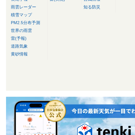
雨雲レーダー
知る防災
積雪マップ
PM2.5分布予測
世界の雨雲
雷(予報)
道路気象
黄砂情報