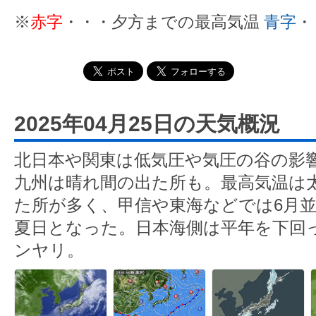
※
赤字
・・・夕方までの最高気温
青字
・
2025年04月25日の天気概況
北日本や関東は低気圧や気圧の谷の影
九州は晴れ間の出た所も。最高気温は
た所が多く、甲信や東海などでは6月並
夏日となった。日本海側は平年を下回
ンヤリ。