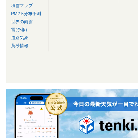
積雪マップ
PM2.5分布予測
世界の雨雲
雷(予報)
道路気象
黄砂情報