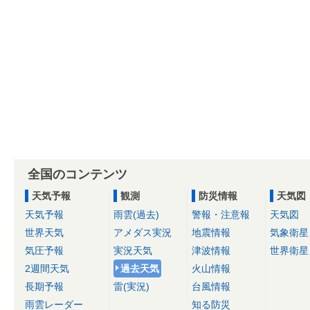
全国のコンテンツ
天気予報
観測
防災情報
天気図
天気予報
雨雲(過去)
警報・注意報
天気図
世界天気
アメダス実況
地震情報
気象衛星
気圧予報
実況天気
津波情報
世界衛星
2週間天気
過去天気
火山情報
長期予報
雷(実況)
台風情報
雨雲レーダー
知る防災