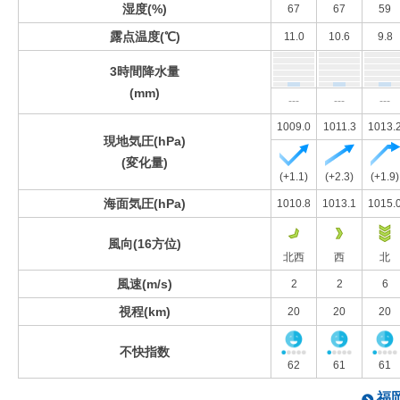
湿度(%)
67
67
59
露点温度(℃)
11.0
10.6
9.8
3時間降水量
(mm)
---
---
---
1009.0
1011.3
1013.
現地気圧(hPa)
(変化量)
(+1.1)
(+2.3)
(+1.9)
海面気圧(hPa)
1010.8
1013.1
1015.
風向(16方位)
北西
西
北
風速(m/s)
2
2
6
視程(km)
20
20
20
不快指数
62
61
61
福岡