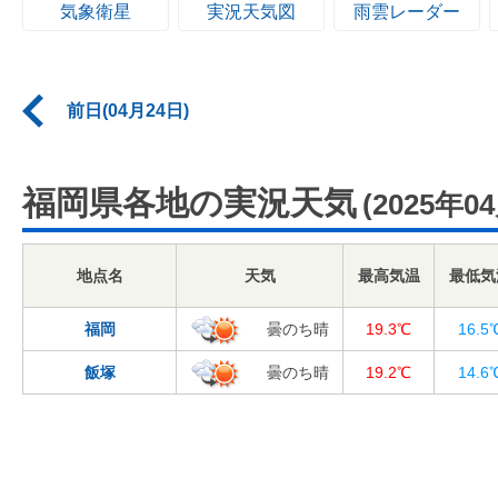
気象衛星
実況天気図
雨雲レーダー
前日(04月24日)
福岡県各地の実況天気
(2025年0
地点名
天気
最高気温
最低気
福岡
曇のち晴
19.3℃
16.5
飯塚
曇のち晴
19.2℃
14.6