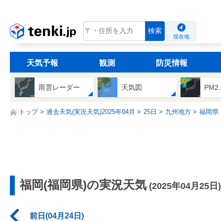
tenki.jp
検索
現在地
天気予報
観測
防災情報
雨雲レーダー
天気図
PM2
トップ
過去天気(実況天気)2025年04月
25日
九州地方
福岡県
福岡(福岡県)の実況天気
(2025年04月25日)
前日(04月24日)