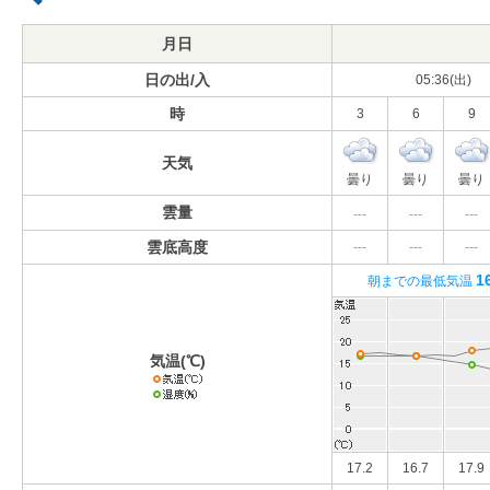
月日
日の出/入
05:36(出)
時
3
6
9
天気
曇り
曇り
曇り
雲量
---
---
---
雲底高度
---
---
---
1
朝までの最低気温
気温(℃)
17.2
16.7
17.9