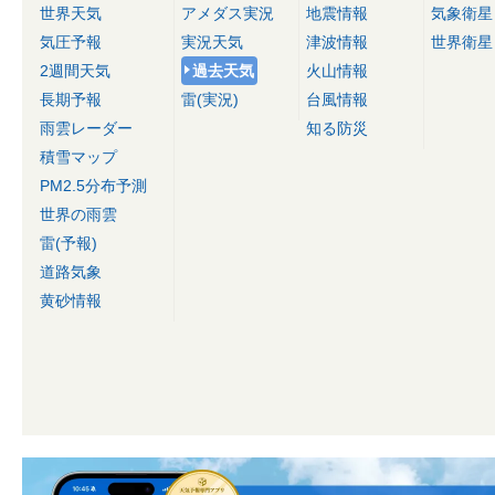
世界天気
アメダス実況
地震情報
気象衛星
気圧予報
実況天気
津波情報
世界衛星
2週間天気
過去天気
火山情報
長期予報
雷(実況)
台風情報
雨雲レーダー
知る防災
積雪マップ
PM2.5分布予測
世界の雨雲
雷(予報)
道路気象
黄砂情報