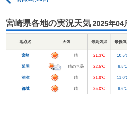
宮崎県各地の実況天気
2025年04
地点名
天気
最高気温
最低気
宮崎
晴
21.3℃
10.5
延岡
晴のち曇
22.5℃
8.5
油津
晴
21.9℃
11.0
都城
晴
25.0℃
8.6