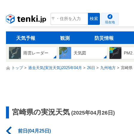
tenki.jp
検索
現在地
天気予報
観測
防災情報
雨雲レーダー
天気図
PM2
トップ
過去天気(実況天気)2025年04月
26日
九州地方
宮崎県
宮崎県の実況天気
(2025年04月26日)
前日(04月25日)