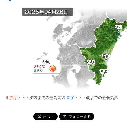
※
赤字
・・・夕方までの最高気温
青字
・・・朝までの最低気温