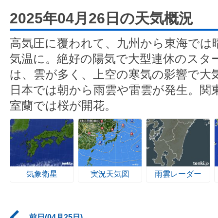
2025年04月26日の天気概況
高気圧に覆われて、九州から東海では
気温に。絶好の陽気で大型連休のスタ
は、雲が多く、上空の寒気の影響で大
日本では朝から雨雲や雷雲が発生。関
室蘭では桜が開花。
気象衛星
実況天気図
雨雲レーダー
前日(04月25日)