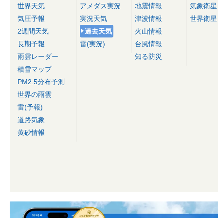
世界天気
アメダス実況
地震情報
気象衛星
気圧予報
実況天気
津波情報
世界衛星
2週間天気
過去天気
火山情報
長期予報
雷(実況)
台風情報
雨雲レーダー
知る防災
積雪マップ
PM2.5分布予測
世界の雨雲
雷(予報)
道路気象
黄砂情報