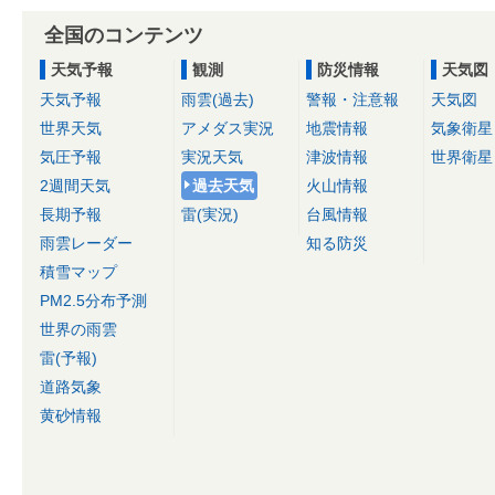
全国のコンテンツ
天気予報
観測
防災情報
天気図
天気予報
雨雲(過去)
警報・注意報
天気図
世界天気
アメダス実況
地震情報
気象衛星
気圧予報
実況天気
津波情報
世界衛星
2週間天気
過去天気
火山情報
長期予報
雷(実況)
台風情報
雨雲レーダー
知る防災
積雪マップ
PM2.5分布予測
世界の雨雲
雷(予報)
道路気象
黄砂情報