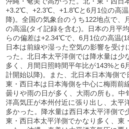
沖縄・奄美で高かった。北・東・西日
+3.2℃、+2.3℃、+1.8℃と6月1位の高
降)。全国の気象台のうち122地点で、
の高温(タイ記録を含む)。日本の月平均
らの偏差は+2.34℃で、6月1位の高温(
日本は前線や湿った空気の影響を受け
った。北日本太平洋側では降水量は少
多く、月間日照時間平年比が143%と6月
計開始以降)。また、北日本日本海側で
東・西日本は日本海側を中心に梅雨前
曇りや雨の日が多く、大雨の所も。中
洋高気圧が本州付近に張り出し、太平
多かった。降水量は西日本太平洋側で
東・西日本太平洋側でかなり多く、東