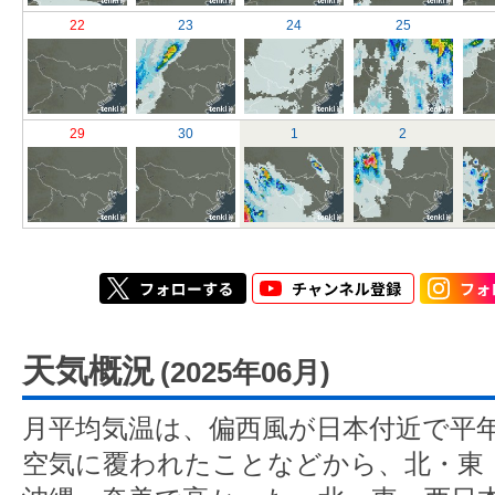
22
23
24
25
29
30
1
2
天気概況
(2025年06月)
月平均気温は、偏西風が日本付近で平
空気に覆われたことなどから、北・東