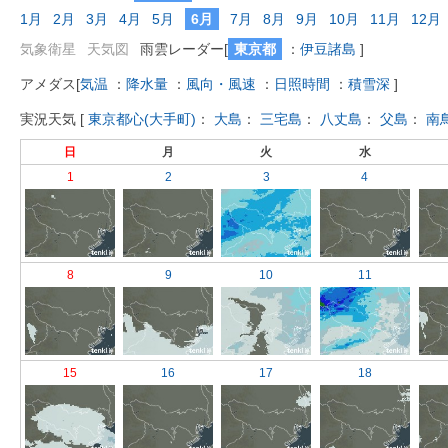
1月
2月
3月
4月
5月
6月
7月
8月
9月
10月
11月
12月
気象衛星
天気図
雨雲レーダー
[
東京都
：
伊豆諸島
]
アメダス
[
気温
：
降水量
：
風向・風速
：
日照時間
：
積雪深
]
実況天気
[
東京都心(大手町)
：
大島
：
三宅島
：
八丈島
：
父島
：
南
日
月
火
水
1
2
3
4
8
9
10
11
15
16
17
18