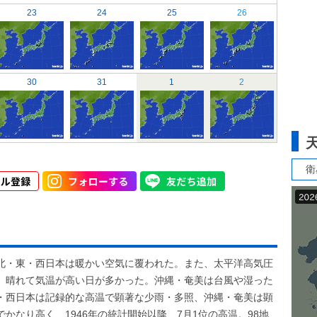
23
24
25
26
30
31
1
2
衛
北・東・西日本は暖かい空気に覆われた。また、太平洋高気圧
、晴れて気温が高い日が多かった。沖縄・奄美は台風や湿った
・西日本は記録的な高温で顕著な少雨・多照、沖縄・奄美は顕
かなり高く、1946年の統計開始以降、7月1位の高温。98地