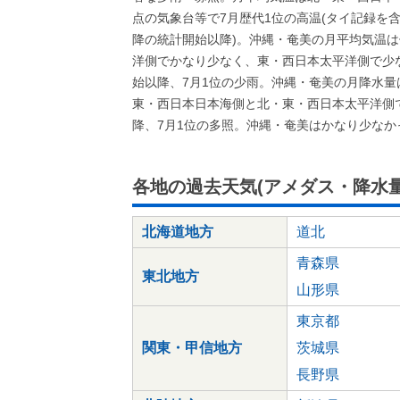
点の気象台等で7月歴代1位の高温(タイ記録を含む
降の統計開始以降)。沖縄・奄美の月平均気温
洋側でかなり少なく、東・西日本太平洋側で少な
始以降、7月1位の少雨。沖縄・奄美の月降水
東・西日本日本海側と北・東・西日本太平洋側で
降、7月1位の多照。沖縄・奄美はかなり少なか
各地の過去天気(アメダス・降水量
北海道地方
道北
青森県
東北地方
山形県
東京都
関東・甲信地方
茨城県
長野県