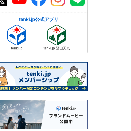
tenki.jp公式アプリ
tenki.jp
tenki.jp 登山天気