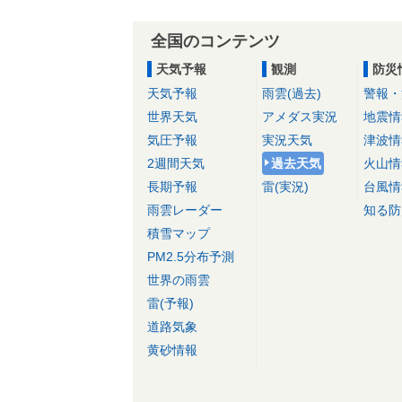
全国のコンテンツ
天気予報
観測
防災
天気予報
雨雲(過去)
警報・
世界天気
アメダス実況
地震情
気圧予報
実況天気
津波情
2週間天気
過去天気
火山情
長期予報
雷(実況)
台風情
雨雲レーダー
知る防
積雪マップ
PM2.5分布予測
世界の雨雲
雷(予報)
道路気象
黄砂情報