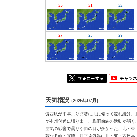
20
21
22
27
28
29
天気概況
(2025年07月)
偏西風が平年より顕著に北に偏って流れ続け、
が本州付近に張り出し、梅雨前線の活動が弱く
空気の影響で曇りや雨の日が多かった。北・東
著な多雨・寡照。月平均気温は北・東・西日本で