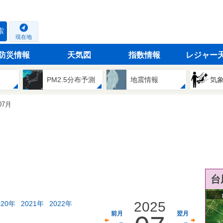
索
現在地
防災情報
天気図
指数情報
レジャー
PM2.5分布予測
地震情報
気
07月
台
2025
020年
2021年
2022年
前月
翌月