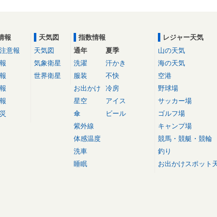
情報
天気図
指数情報
レジャー天気
注意報
天気図
通年
夏季
山の天気
報
気象衛星
洗濯
汗かき
海の天気
報
世界衛星
服装
不快
空港
報
お出かけ
冷房
野球場
報
星空
アイス
サッカー場
災
傘
ビール
ゴルフ場
紫外線
キャンプ場
体感温度
競馬・競艇・競輪
洗車
釣り
睡眠
お出かけスポット