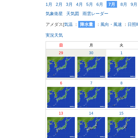
1月
2月
3月
4月
5月
6月
7月
8月
9月
気象衛星
天気図
雨雲レーダー
アメダス
[
気温
：
降水量
：
風向・風速
：
日照
実況天気
日
月
火
29
30
1
6
7
8
13
14
15