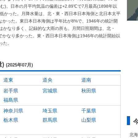
)。日本の月平均気温の偏差は+2.89℃で7月最高(1898年以
は低かった。月降水量は、北・東・西日本日本海側と北日本太平
かった。東日本日本海側は平年比が8%で、1946年の統計開
量はかなり多く、記録的な大雨の所も。月間日照期間は、北・
かなり多かった。東・西日本日本海側は1946年の統計開始以
った。
)
(2025年07月)
道東
道央
道南
岩手県
宮城県
秋田県
福島県
神奈川県
埼玉県
千葉県
栃木県
群馬県
山梨県
北海