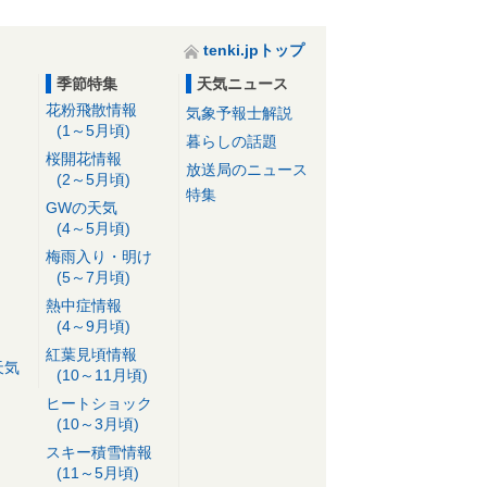
tenki.jpトップ
季節特集
天気ニュース
花粉飛散情報
気象予報士解説
(1～5月頃)
暮らしの話題
桜開花情報
放送局のニュース
(2～5月頃)
特集
GWの天気
(4～5月頃)
梅雨入り・明け
(5～7月頃)
熱中症情報
(4～9月頃)
紅葉見頃情報
天気
(10～11月頃)
ヒートショック
(10～3月頃)
スキー積雪情報
(11～5月頃)