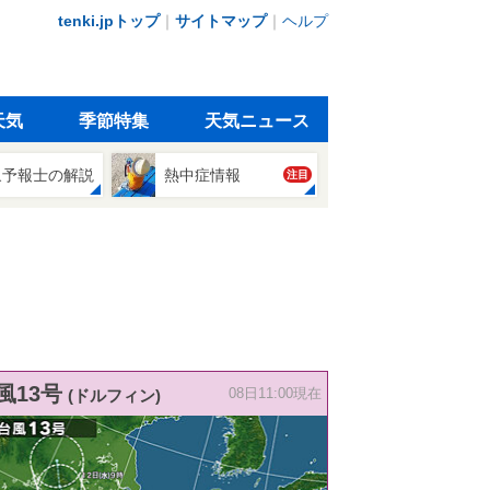
tenki.jpトップ
｜
サイトマップ
｜
ヘルプ
天気
季節特集
天気ニュース
象予報士の解説
熱中症情報
注目
風13号
(ドルフィン)
08日11:00現在