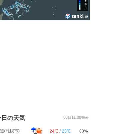
今日の天気
08日11:00発表
道(札幌市)
24℃
/
23℃
60%