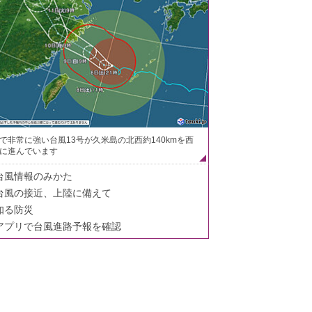
で非常に強い台風13号が久米島の北西約140kmを西
に進んでいます
台風情報のみかた
台風の接近、上陸に備えて
知る防災
アプリで台風進路予報を確認