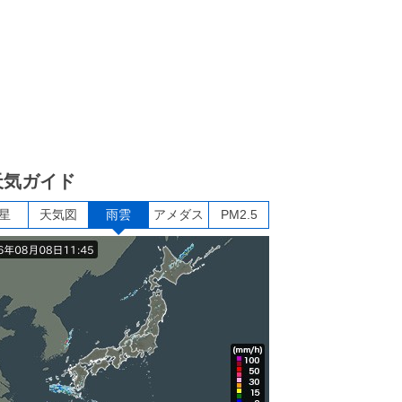
天気ガイド
星
天気図
雨雲
アメダス
PM2.5