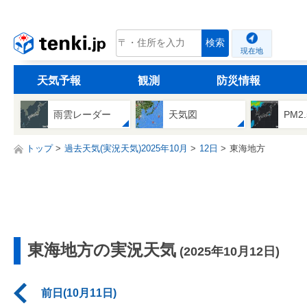
tenki.jp
検索
現在地
天気予報
観測
防災情報
雨雲レーダー
天気図
PM2
トップ
過去天気(実況天気)2025年10月
12日
東海地方
東海地方の実況天気
(2025年10月12日)
前日(10月11日)