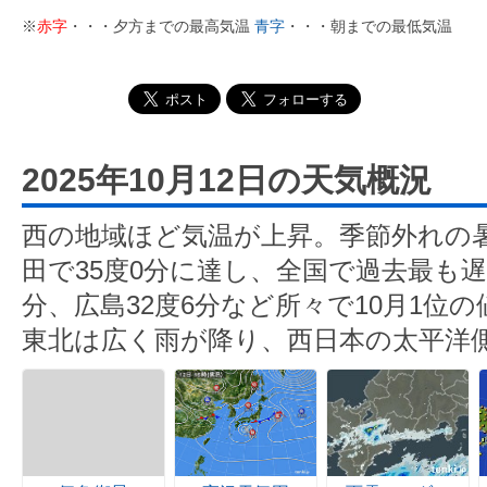
※
赤字
・・・夕方までの最高気温
青字
・・・朝までの最低気温
2025年10月12日の天気概況
西の地域ほど気温が上昇。季節外れの
田で35度0分に達し、全国で過去最も遅
分、広島32度6分など所々で10月1位
東北は広く雨が降り、西日本の太平洋