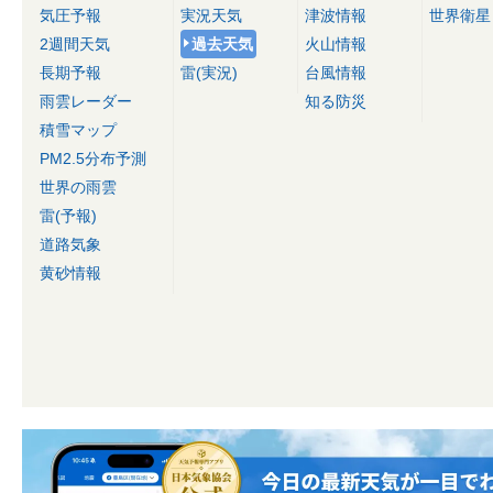
気圧予報
実況天気
津波情報
世界衛星
2週間天気
過去天気
火山情報
長期予報
雷(実況)
台風情報
雨雲レーダー
知る防災
積雪マップ
PM2.5分布予測
世界の雨雲
雷(予報)
道路気象
黄砂情報