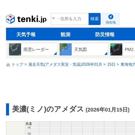
tenki.jp
検索
現在地
天気予報
観測
防災情報
雨雲レーダー
天気図
PM2
トップ
過去天気(アメダス実況・気温)2026年01月
15日
東海地
美濃(ミノ)のアメダス
(2026年01月15日)