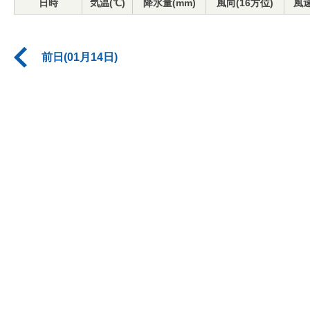
日時
気温(℃)
降水量(mm)
風向(16方位)
風速
前日(01月14日)