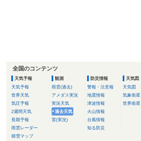
全国のコンテンツ
天気予報
観測
防災情報
天気図
天気予報
雨雲(過去)
警報・注意報
天気図
世界天気
アメダス実況
地震情報
気象衛星
気圧予報
実況天気
津波情報
世界衛星
2週間天気
過去天気
火山情報
長期予報
雷(実況)
台風情報
雨雲レーダー
知る防災
積雪マップ