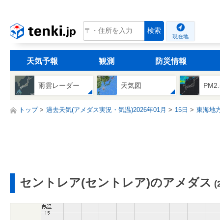
tenki.jp
検索
現在地
天気予報
観測
防災情報
雨雲レーダー
天気図
PM2
トップ
過去天気(アメダス実況・気温)2026年01月
15日
東海地
セントレア(セントレア)のアメダス
(