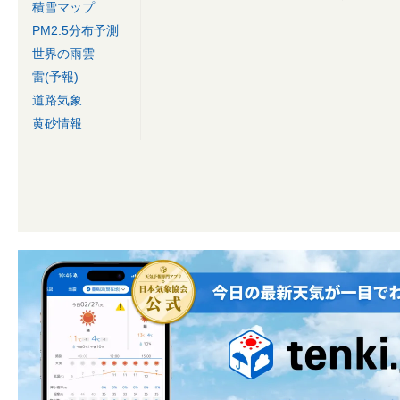
積雪マップ
PM2.5分布予測
世界の雨雲
雷(予報)
道路気象
黄砂情報