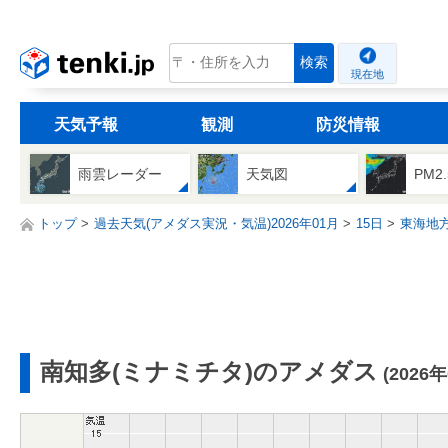
tenki.jp
検索
現在地
天気予報
観測
防災情報
雨雲レーダー
天気図
PM2
トップ
過去天気(アメダス実況・気温)2026年01月
15日
東海地
南知多(ミナミチタ)のアメダス
(2026