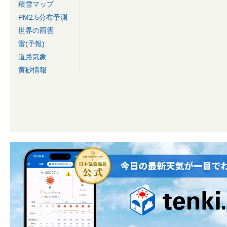
積雪マップ
PM2.5分布予測
世界の雨雲
雷(予報)
道路気象
黄砂情報