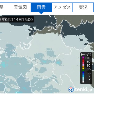
星
天気図
雨雲
アメダス
実況