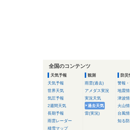
全国のコンテンツ
天気予報
観測
防災
天気予報
雨雲(過去)
警報・
世界天気
アメダス実況
地震情
気圧予報
実況天気
津波情
2週間天気
過去天気
火山情
長期予報
雷(実況)
台風情
雨雲レーダー
知る防
積雪マップ