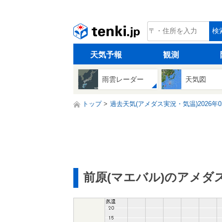
tenki.jp
検
天気予報
観測
雨雲レーダー
天気図
トップ
過去天気(アメダス実況・気温)2026年0
前原(マエバル)のアメダ