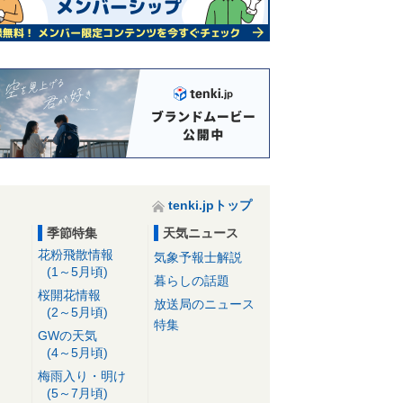
tenki.jpトップ
季節特集
天気ニュース
花粉飛散情報
気象予報士解説
(1～5月頃)
暮らしの話題
桜開花情報
放送局のニュース
(2～5月頃)
特集
GWの天気
(4～5月頃)
梅雨入り・明け
(5～7月頃)