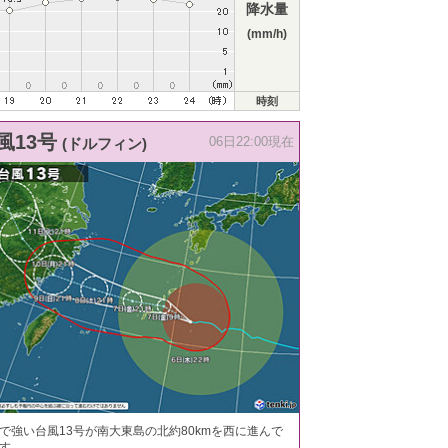
降水量
(mm/h)
時刻
風13号
(ドルフィン)
06日22:00現在
で強い台風13号が南大東島の北約80kmを西に進んで
す