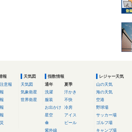
情報
天気図
指数情報
レジャー天気
注意報
天気図
通年
夏季
山の天気
報
気象衛星
洗濯
汗かき
海の天気
報
世界衛星
服装
不快
空港
報
お出かけ
冷房
野球場
報
星空
アイス
サッカー場
災
傘
ビール
ゴルフ場
紫外線
キャンプ場