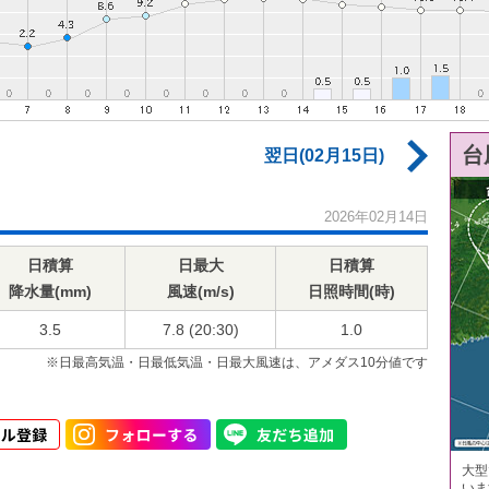
台
翌日(02月15日)
2026年02月14日
日積算
日最大
日積算
降水量(mm)
風速(m/s)
日照時間(時)
3.5
7.8 (20:30)
1.0
※日最高気温・日最低気温・日最大風速は、アメダス10分値です
大型
いま