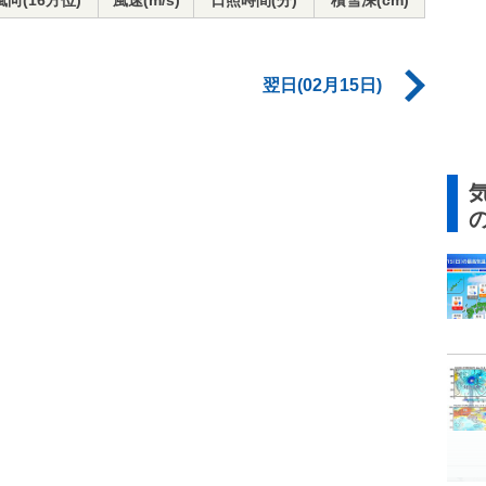
風向(16方位)
風速(m/s)
日照時間(分)
積雪深(cm)
翌日(02月15日)