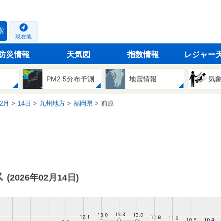
索
現在地
防災情報
天気図
指数情報
レジャー
PM2.5分布予測
地震情報
気
2月
14日
九州地方
福岡県
前原
ス
(2026年02月14日)