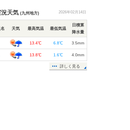
春の暖かさ一転 週明け16日夜～17
日明け方は関東で雪が舞う可能性
実況天気
2026年02月14日
気温急降下
(九州地方)
14日16:54
日積算
点名
天気
最高気温
最低気温
今日14日は春の暖かさ 東京など
降水量
15℃超 明日15日さらに気温上昇
岡
13.4℃
6.8℃
3.5
mm
広く4月並み
14日15:02
塚
13.8℃
1.6℃
4.0
mm
太平洋側ほど晴れて暖かい日が多
詳しく見る
い 朝晩と日中の寒暖差に注意 2週
間天気予報
14日12:25
14日と15日は気温上昇 関東以西で
「スギ花粉」が飛びやすい ピーク
はいつから?
14日11:30
2月14日(土)の天気予報 バレンタイ
ンデーは春本番の暖かさ 融雪災害