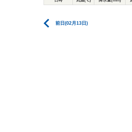
日時
気温(℃)
降水量(mm)
前日(02月13日)