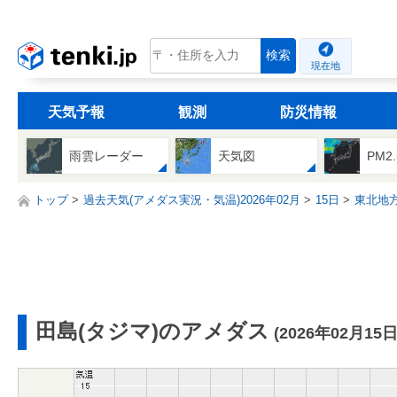
tenki.jp
検索
現在地
天気予報
観測
防災情報
雨雲レーダー
天気図
PM2
トップ
過去天気(アメダス実況・気温)2026年02月
15日
東北地
田島(タジマ)のアメダス
(2026年02月15日