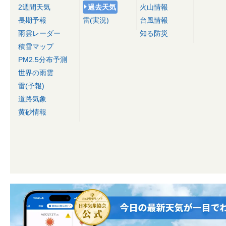
2週間天気
過去天気
火山情報
長期予報
雷(実況)
台風情報
雨雲レーダー
知る防災
積雪マップ
PM2.5分布予測
世界の雨雲
雷(予報)
道路気象
黄砂情報