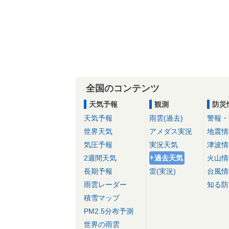
全国のコンテンツ
天気予報
観測
防災
天気予報
雨雲(過去)
警報・
世界天気
アメダス実況
地震情
気圧予報
実況天気
津波情
2週間天気
過去天気
火山情
長期予報
雷(実況)
台風情
雨雲レーダー
知る防
積雪マップ
PM2.5分布予測
世界の雨雲