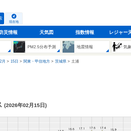
索
現在地
防災情報
天気図
指数情報
レジャー
PM2.5分布予測
地震情報
気
2月
15日
関東・甲信地方
茨城県
土浦
ス
(2026年02月15日)