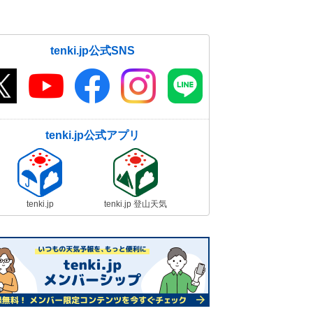
2月15日の天気 気温はさらに上
昇 広く晴れて春本番の陽気 花粉
tenki.jp公式SNS
と融雪災害に注意
15日07:54
tenki.jp公式アプリ
tenki.jp
tenki.jp 登山天気