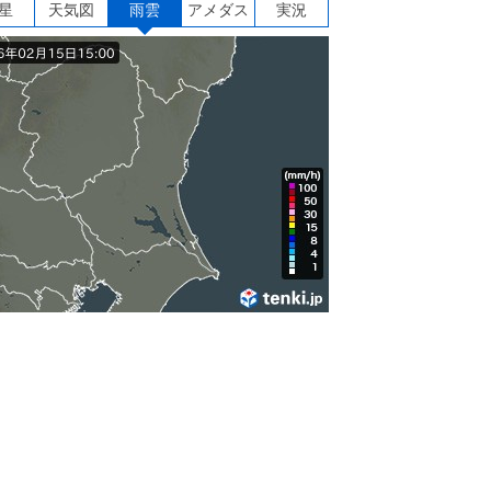
星
天気図
雨雲
アメダス
実況