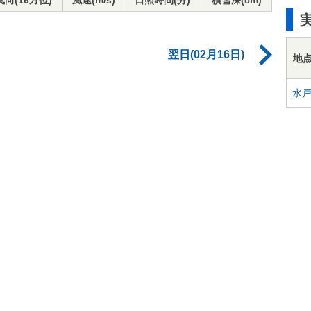
風向(16方位)
風速(m/s)
日照時間(分)
積雪深(cm)
翌日(02月16日)
地
水