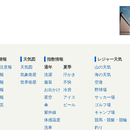
情報
天気図
指数情報
レジャー天気
注意報
天気図
通年
夏季
山の天気
報
気象衛星
洗濯
汗かき
海の天気
報
世界衛星
服装
不快
空港
報
お出かけ
冷房
野球場
報
星空
アイス
サッカー場
災
傘
ビール
ゴルフ場
紫外線
キャンプ場
体感温度
競馬・競艇・競輪
洗車
釣り