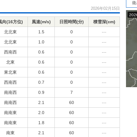
衛
2026年02月15日
風向(16方位)
風速(m/s)
日照時間(分)
積雪深(cm)
北北東
1.5
0
---
北北東
1.0
0
---
西南西
0.6
0
---
北東
0.6
0
---
東北東
0.6
0
---
西南西
0.7
0
---
南南西
0.9
7
---
南南西
2.1
60
---
南南東
2.0
60
---
南南東
1.8
60
---
南東
2.1
60
---