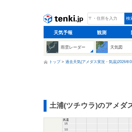
tenki.jp
検
天気予報
観測
雨雲レーダー
天気図
トップ
過去天気(アメダス実況・気温)2026年0
土浦(ツチウラ)のアメダ