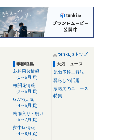
tenki.jpトップ
季節特集
天気ニュース
花粉飛散情報
気象予報士解説
(1～5月頃)
暮らしの話題
桜開花情報
放送局のニュース
(2～5月頃)
特集
GWの天気
(4～5月頃)
梅雨入り・明け
(5～7月頃)
熱中症情報
(4～9月頃)