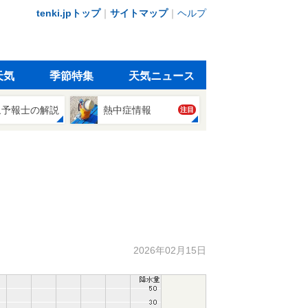
tenki.jpトップ
｜
サイトマップ
｜
ヘルプ
天気
季節特集
天気ニュース
象予報士の解説
熱中症情報
注目
2026年02月15日