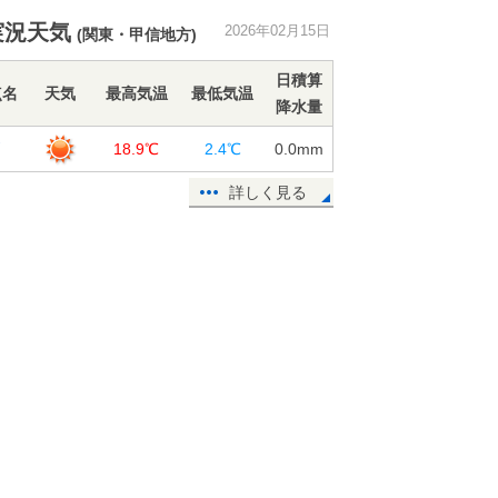
ル路面に注意
実況天気
2026年02月15日
15日15:56
(関東・甲信地方)
今日15日 全国的に春本番の暖か
日積算
点名
天気
最高気温
最低気温
さ 17日頃は寒の戻りで、次の週末
降水量
に再び気温上昇
戸
15日15:42
18.9℃
2.4℃
0.0
mm
太平洋側ほど晴れる日多く、引き続
詳しく見る
き乾燥注意 寒暖の変化大きい 2週
間天気予報
15日12:35
明日16日の近畿は2月らしい寒さが
戻る 雪の舞う所も 寒暖差の大き
い一週間に
15日11:33
今日15日 春本番の暖かさで花粉が
飛びやすい 関東～九州「少ない～
やや多い」予想
15日11:12