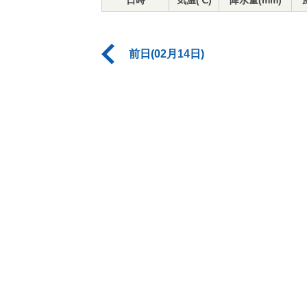
日時
気温(℃)
降水量(mm)
前日(02月14日)