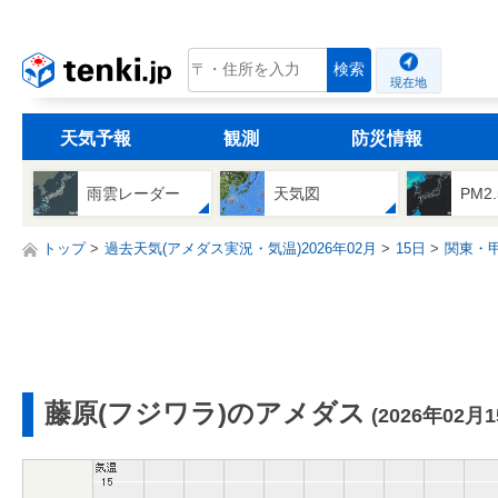
tenki.jp
検索
現在地
天気予報
観測
防災情報
雨雲レーダー
天気図
PM2
トップ
過去天気(アメダス実況・気温)2026年02月
15日
関東・
藤原(フジワラ)のアメダス
(2026年02月1