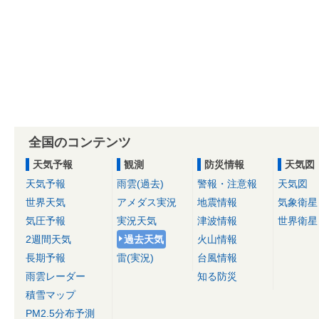
全国のコンテンツ
天気予報
観測
防災情報
天気図
天気予報
雨雲(過去)
警報・注意報
天気図
世界天気
アメダス実況
地震情報
気象衛星
気圧予報
実況天気
津波情報
世界衛星
2週間天気
過去天気
火山情報
長期予報
雷(実況)
台風情報
雨雲レーダー
知る防災
積雪マップ
PM2.5分布予測