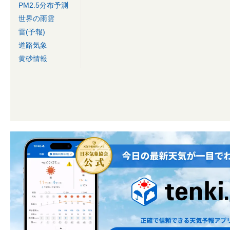
PM2.5分布予測
世界の雨雲
雷(予報)
道路気象
黄砂情報