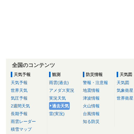
全国のコンテンツ
天気予報
観測
防災情報
天気図
天気予報
雨雲(過去)
警報・注意報
天気図
世界天気
アメダス実況
地震情報
気象衛星
気圧予報
実況天気
津波情報
世界衛星
2週間天気
過去天気
火山情報
長期予報
雷(実況)
台風情報
雨雲レーダー
知る防災
積雪マップ