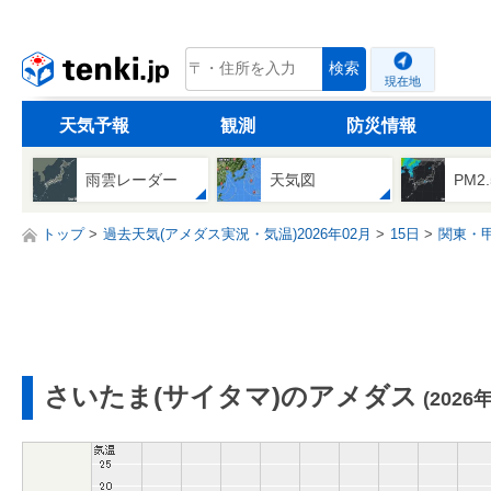
tenki.jp
検索
現在地
天気予報
観測
防災情報
雨雲レーダー
天気図
PM2
トップ
過去天気(アメダス実況・気温)2026年02月
15日
関東・
さいたま(サイタマ)のアメダス
(2026