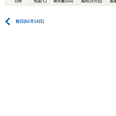
日時
気温(℃)
降水量(mm)
風向(16方位)
風速
前日(02月14日)