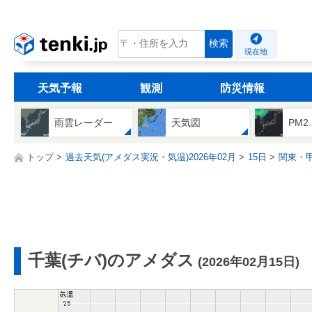
tenki.jp
検索
現在地
天気予報
観測
防災情報
雨雲レーダー
天気図
PM2
トップ
過去天気(アメダス実況・気温)2026年02月
15日
関東・
千葉(チバ)のアメダス
(2026年02月15日)