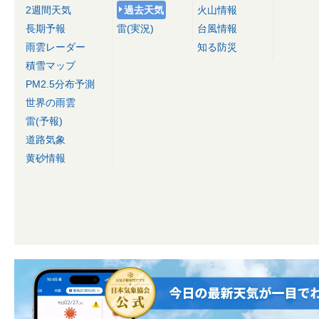
2週間天気
過去天気
火山情報
長期予報
雷(実況)
台風情報
雨雲レーダー
知る防災
積雪マップ
PM2.5分布予測
世界の雨雲
雷(予報)
道路気象
黄砂情報