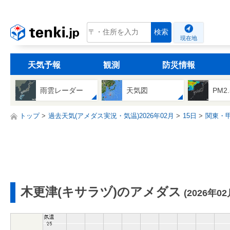
tenki.jp
検索
現在地
天気予報
観測
防災情報
雨雲レーダー
天気図
PM2
トップ
過去天気(アメダス実況・気温)2026年02月
15日
関東・
木更津(キサラヅ)のアメダス
(2026年02