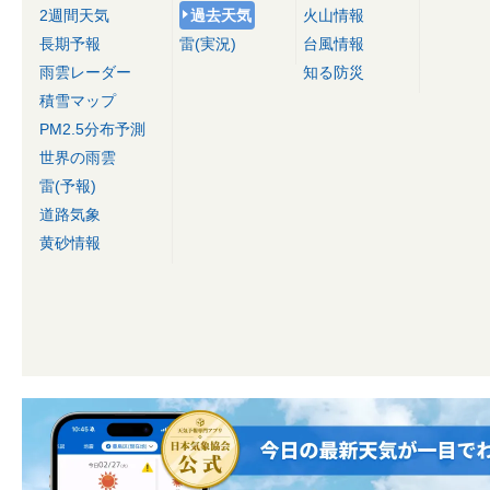
2週間天気
過去天気
火山情報
長期予報
雷(実況)
台風情報
雨雲レーダー
知る防災
積雪マップ
PM2.5分布予測
世界の雨雲
雷(予報)
道路気象
黄砂情報