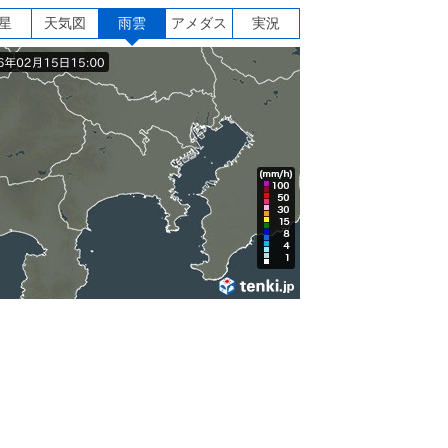
星
天気図
雨雲
アメダス
実況