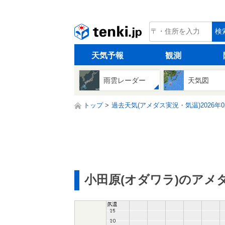
tenki.jp
検
天気予報
観測
雨雲レーダー
天気図
トップ
過去天気(アメダス実況・気温)2026年0
小田原(オダワラ)のアメ