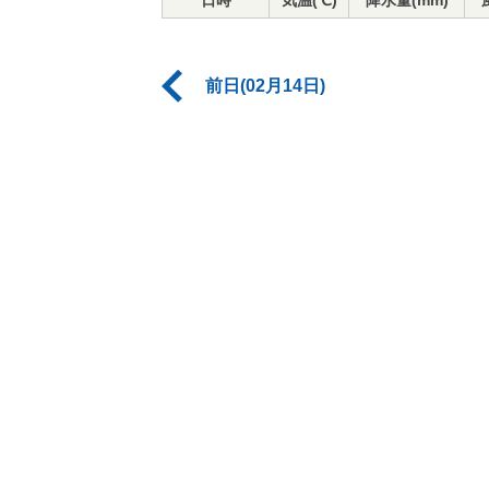
日時
気温(℃)
降水量(mm)
前日(02月14日)