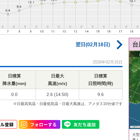
台
翌日(02月16日)
2026年02月15日
日積算
日最大
日積算
降水量(mm)
風速(m/s)
日照時間(時)
0.0
2.6 (14:50)
9.6
※日最高気温・日最低気温・日最大風速は、アメダス10分値です
大型
進ん