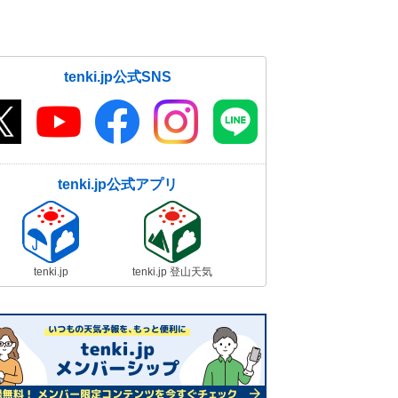
15日11:12
2月15日の天気 気温はさらに上
昇 広く晴れて春本番の陽気 花粉
tenki.jp公式SNS
と融雪災害に注意
15日07:54
tenki.jp公式アプリ
tenki.jp
tenki.jp 登山天気