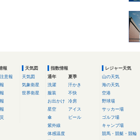
情報
天気図
指数情報
レジャー天気
注意報
天気図
通年
夏季
山の天気
報
気象衛星
洗濯
汗かき
海の天気
報
世界衛星
服装
不快
空港
報
お出かけ
冷房
野球場
報
星空
アイス
サッカー場
災
傘
ビール
ゴルフ場
紫外線
キャンプ場
体感温度
競馬・競艇・競輪