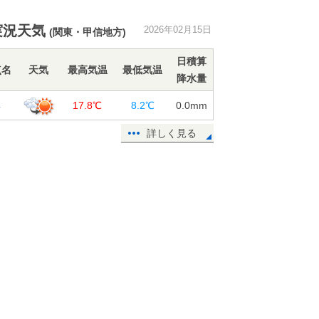
明日16日は再び平年並みに ツルツ
ル路面に注意
実況天気
2026年02月15日
15日15:56
(関東・甲信地方)
今日15日 全国的に春本番の暖か
日積算
点名
天気
最高気温
最低気温
さ 17日頃は寒の戻りで、次の週末
降水量
に再び気温上昇
浜
15日15:42
17.8℃
8.2℃
0.0
mm
太平洋側ほど晴れる日多く、引き続
詳しく見る
き乾燥注意 寒暖の変化大きい 2週
間天気予報
15日12:35
明日16日の近畿は2月らしい寒さが
戻る 雪の舞う所も 寒暖差の大き
い一週間に
15日11:33
今日15日 春本番の暖かさで花粉が
飛びやすい 関東～九州「少ない～
やや多い」予想