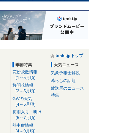
tenki.jpトップ
季節特集
天気ニュース
花粉飛散情報
気象予報士解説
(1～5月頃)
暮らしの話題
桜開花情報
放送局のニュース
(2～5月頃)
特集
GWの天気
(4～5月頃)
梅雨入り・明け
(5～7月頃)
熱中症情報
(4～9月頃)