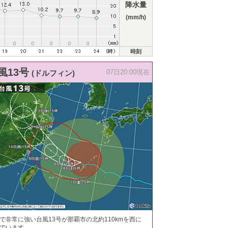
降水量
(mm/h)
時刻
風13号
(ドルフィン)
07日20:00現在
で非常に強い台風13号が那覇市の北約110kmを西に
でいます