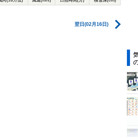
風向(16方位)
風速(m/s)
日照時間(分)
積雪深(cm)
翌日(02月16日)