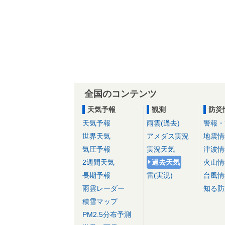
全国のコンテンツ
天気予報
観測
防災
天気予報
雨雲(過去)
警報・
世界天気
アメダス実況
地震情
気圧予報
実況天気
津波情
2週間天気
過去天気
火山情
長期予報
雷(実況)
台風情
雨雲レーダー
知る防
積雪マップ
PM2.5分布予測