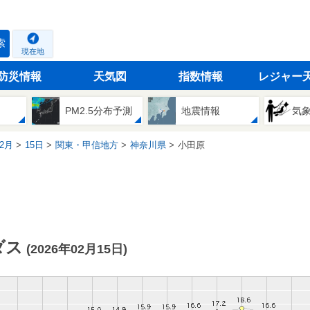
索
現在地
防災情報
天気図
指数情報
レジャー
PM2.5分布予測
地震情報
気
2月
15日
関東・甲信地方
神奈川県
小田原
ダス
(2026年02月15日)