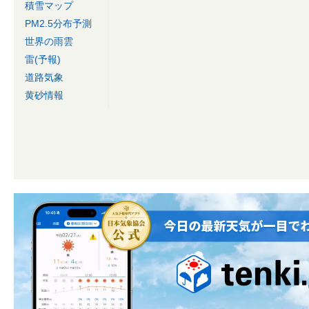
積雪マップ
PM2.5分布予測
世界の雨雲
雷(予報)
道路気象
黄砂情報