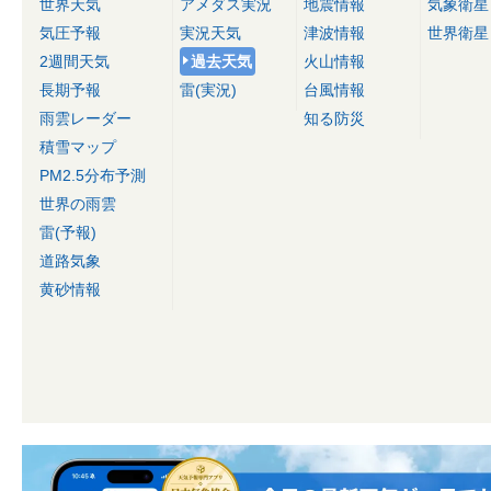
世界天気
アメダス実況
地震情報
気象衛星
気圧予報
実況天気
津波情報
世界衛星
2週間天気
過去天気
火山情報
長期予報
雷(実況)
台風情報
雨雲レーダー
知る防災
積雪マップ
PM2.5分布予測
世界の雨雲
雷(予報)
道路気象
黄砂情報