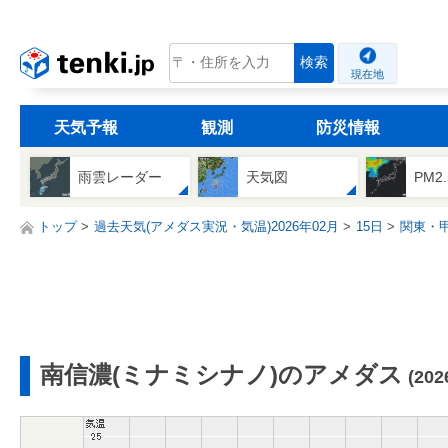
tenki.jp
検索
現在地
天気予報
観測
防災情報
雨雲レーダー
天気図
PM2
トップ
過去天気(アメダス実況・気温)2026年02月
15日
関東・
南信濃(ミナミシナノ)のアメダス
(20